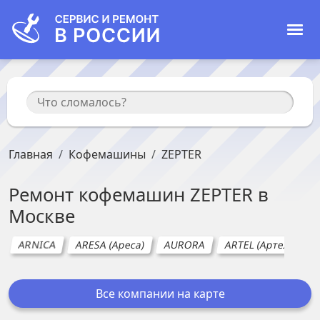
Главная
Кофемашины
ZEPTER
Ремонт
кофемашин
ZEPTER
в
Москве
ARNICA
ARESA (Ареса)
AURORA
ARTEL (Артел)
A
Все компании на карте