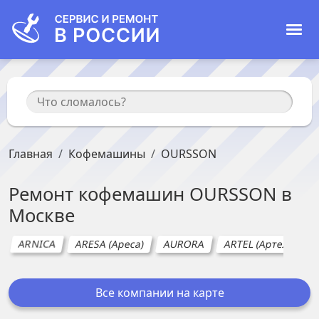
Главная
Кофемашины
OURSSON
Ремонт
кофемашин
OURSSON
в
Москве
ARNICA
ARESA (Ареса)
AURORA
ARTEL (Артел)
A
Все компании на карте