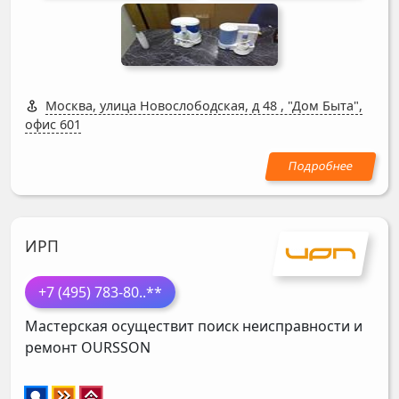
Москва, улица Новослободская, д 48
,
"Дом Быта",
офис 601
ИРП
+7 (495) 783-80
..**
Мастерская осуществит поиск неисправности и
ремонт
OURSSON