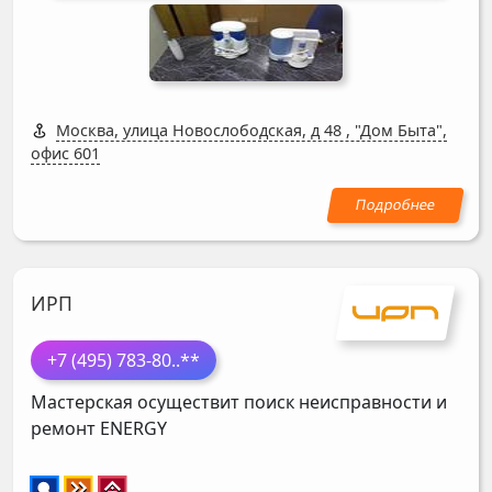
Москва, улица Новослободская, д 48
,
"Дом Быта",
офис 601
ИРП
+7 (495) 783-80
..**
Мастерская осуществит поиск неисправности и
ремонт
ENERGY