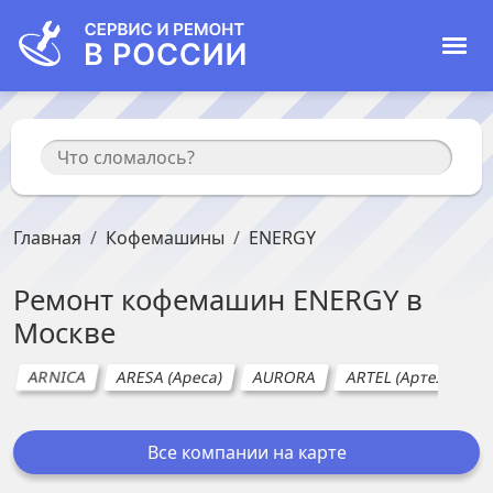
Главная
Кофемашины
ENERGY
Ремонт
кофемашин
ENERGY
в
Москве
ARNICA
ARESA (Ареса)
AURORA
ARTEL (Артел)
A
Все компании на карте