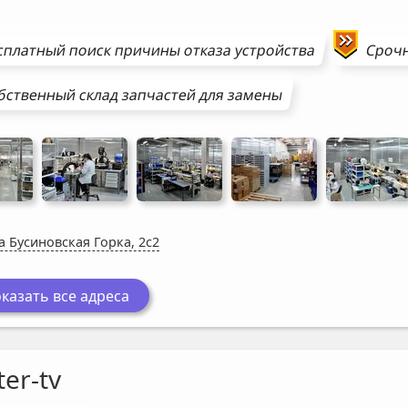
сплатный поиск причины отказа устройства
Сроч
бственный склад запчастей для замены
а Бусиновская Горка, 2с2
казать все адреса
er-tv