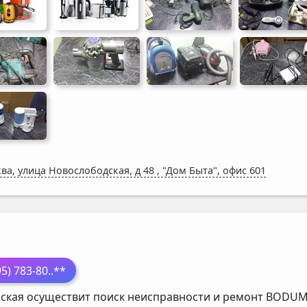
ва, улица Новослободская, д 48
,
"Дом Быта", офис 601
П
95) 783-80
..**
ская осуществит поиск неисправности и ремонт
BODU