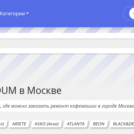
Категории
DUM
в
Москве
х
, где можно заказать ремонт
кофемашин
в городе
Москв
л)
ARIETE
ASKO (Аско)
ATLANTA
BEON
BLACK&D