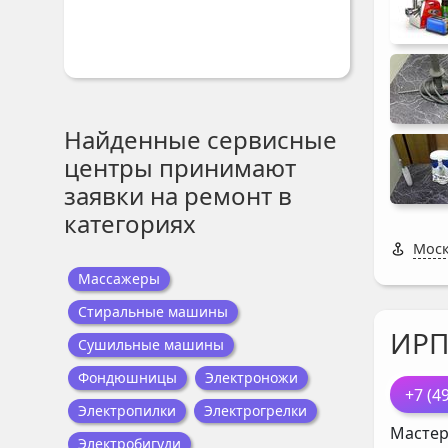
Найденные сервисные
центры принимают
заявки на ремонт в
категориях
Моск
Массажеры
Стиральные машины
ИР
Сушильные машины
Фондюшницы
Электроножи
+7 (4
Электропилки
Электрогрелки
Мастер
Электробигуди