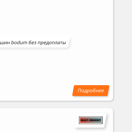
ашин
bodum
без предоплаты