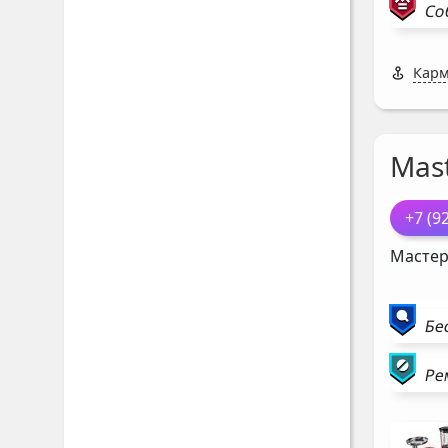
Со
Карм
Mast
+7 (9
Мастер
Бе
Ре