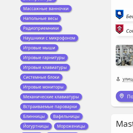
Массажные ванночки
Бе
Напольные весы
Радиоприемники
Со
Наушники с микрофоном
Игровые мыши
Игровые гарнитуры
Игровые клавиатуры
Системные блоки
улиц
Игровые мониторы
По
Механические клавиатуры
Встраиваемые пароварки
Блинницы
Вафельницы
Mast
Йогуртницы
Мороженицы