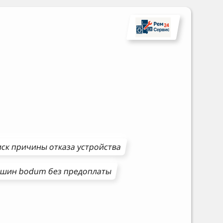
ск причины отказа устройства
ашин
bodum
без предоплаты