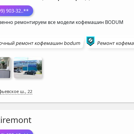
99) 903-32
..**
венно ремонтируем все модели кофемашин
BODUM
очный ремонт
кофемашин
bodum
Ремонт
кофем
фьевское ш., 22
tiremont