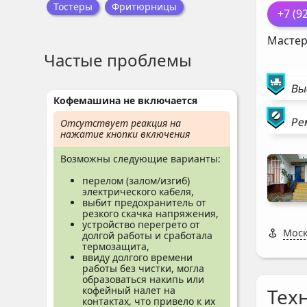
Тостеры
Фритюрницы
+7 (9
Мастер
Частые проблемы
Вы
Кофемашина не включается
Ре
Отсутствует реакция на
нажатие кнопки включения
Возможны следующие варианты:
перелом (залом/изгиб)
электрического кабеля,
выбит предохранитель от
резкого скачка напряжения,
устройство перегрето от
Моск
долгой работы и сработала
термозащита,
ввиду долгого времени
работы без чистки, могла
образоваться накипь или
Тех
кофейный налет на
контактах, что привело к их