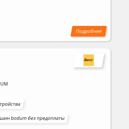
DUM
стройства
ашин
bodum
без предоплаты