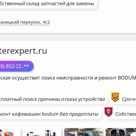
бственный склад запчастей для замены
аницкий переулок, 4с2
erexpert.ru
26) 852-22
..**
ская осуществит поиск неисправности и ремонт
BODU
сплатный поиск причины отказа устройства
Сроч
монт
кофемашин
bodum
без предоплаты
Собстве