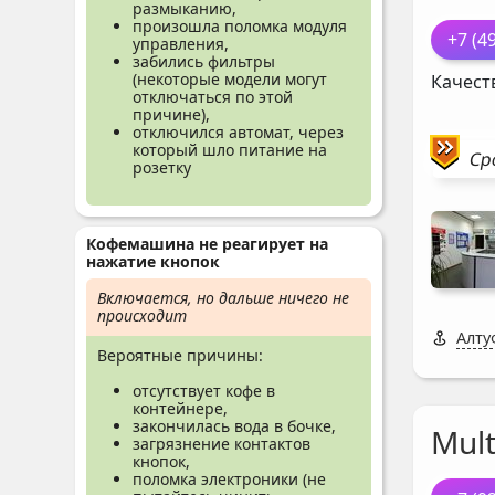
размыканию,
произошла поломка модуля
+7 (4
управления,
забились фильтры
(некоторые модели могут
Качест
отключаться по этой
причине),
отключился автомат, через
который шло питание на
Ср
розетку
Кофемашина не реагирует на
нажатие кнопок
Включается, но дальше ничего не
происходит
Алту
Вероятные причины:
отсутствует кофе в
контейнере,
закончилась вода в бочке,
Mul
загрязнение контактов
кнопок,
поломка электроники (не