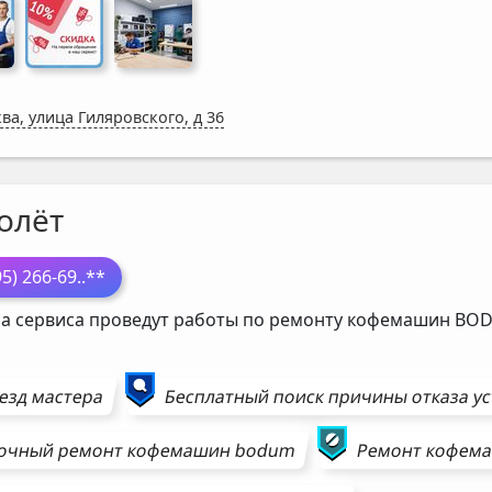
ва, улица Гиляровского, д 36
олёт
95) 266-69
..**
а сервиса проведут работы по ремонту кофемашин
BO
езд мастера
Бесплатный поиск причины отказа у
очный ремонт
кофемашин
bodum
Ремонт
кофем