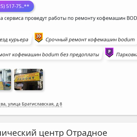
25) 517-75
..**
а сервиса проведут работы по ремонту кофемашин
BO
езд курьера
Срочный ремонт
кофемашин
bodum
монт
кофемашин
bodum
без предоплаты
Парковк
ва, улица Братиславская, д 8
нический центр Отрадное