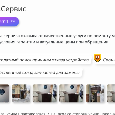
.Сервис
6011
..**
а сервиса оказывают качественные услуги по ремонту м
 условия гарантии и актуальные цены при обращении
сплатный поиск причины отказа устройства
Сроч
бственный склад запчастей для замены
ва, улица Спартаковская, д 19
,
вход со сторони улици цоколн