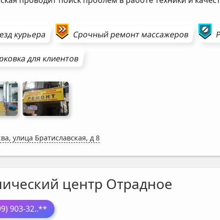
езд курьера
Срочный ремонт
массажеров
рковка для клиентов
ва, улица Братиславская, д 8
нический центр Отрадное
99) 903-32
..**