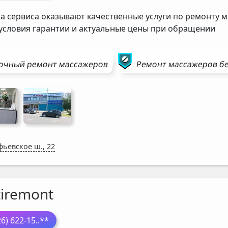
а сервиса оказывают качественные услуги по ремонту м
 условия гарантии и актуальные цены при обращении
очный ремонт
массажеров
Ремонт
массажеров
бе
фьевское ш., 22
tiremont
26) 622-15
..**