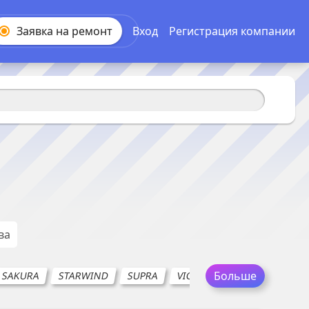
Заявка на
ремонт
Вход
Регистрация компании
ва
Больше
SAKURA
STARWIND
SUPRA
VICONTE
VITEK
VES