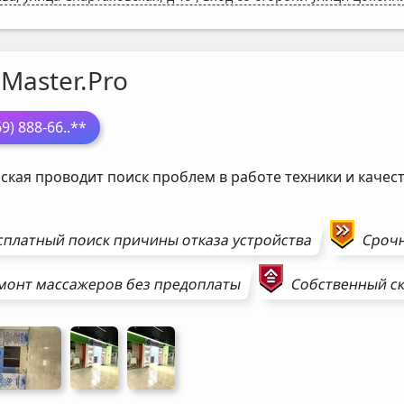
Master.Pro
69) 888-66
..**
ская проводит поиск проблем в работе техники и каче
сплатный поиск причины отказа устройства
Сроч
монт
массажеров
без предоплаты
Собственный ск