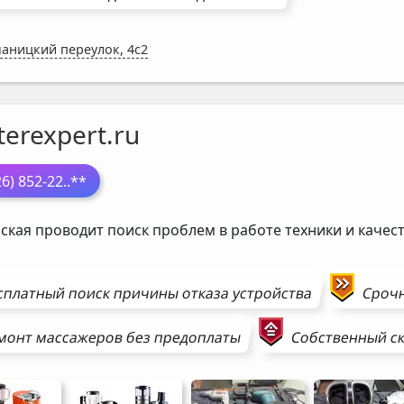
аницкий переулок, 4с2
erexpert.ru
26) 852-22
..**
ская проводит поиск проблем в работе техники и каче
сплатный поиск причины отказа устройства
Сроч
монт
массажеров
без предоплаты
Собственный ск