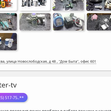
ва, улица Новослободская, д 48
,
"Дом Быта", офис 601
er-tv
25) 517-75
..**
ская проводит поиск проблем в работе техники и каче