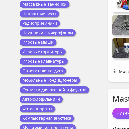
Массажные ванночки
Напольные весы
Радиоприемники
Наушники с микрофоном
Игровые мыши
Игровые гарнитуры
Игровые клавиатуры
Очистители воздуха
Моск
Мобильные кондиционеры
Сушилки для овощей и фруктов
Mast
Автохолодильники
Фотоаппараты
+7 (9
Компьютерная акустика
Мультимедиа-проекторы
Мастер