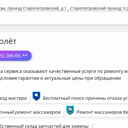
ва, проезд Старопетровский, д 1
,
Старопетровский проезд 1с2
олёт
95) 266-69
..**
а сервиса оказывают качественные услуги по ремонту м
 условия гарантии и актуальные цены при обращении
езд мастера
Бесплатный поиск причины отказа у
очный ремонт
массажеров
Ремонт
массажеров
бе
бственный склад запчастей для замены