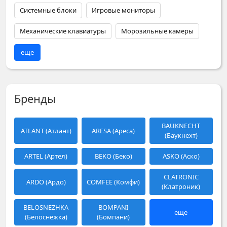
Системные блоки
Игровые мониторы
Механические клавиатуры
Морозильные камеры
еще
Бренды
BAUKNECHT
ATLANT (Атлант)
ARESA (Ареса)
(Баукнехт)
ARTEL (Артел)
BEKO (Беко)
ASKO (Аско)
CLATRONIC
ARDO (Ардо)
COMFEE (Комфи)
(Клатроник)
BELOSNEZHKA
BOMPANI
еще
(Белоснежка)
(Бомпани)