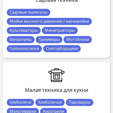
Садовые пылесосы
Мойки высокого давления / минимойки
Культиваторы
Минитракторы
Бензопилы
Триммеры
Мотоблоки
Газонокосилки
Снегоуборщики
Малая техника для кухни
Хлебопечи
Хлебопечки
Пароварки
Мультиварки
Аэрогрили