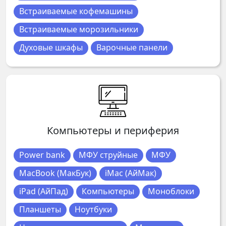
Встраиваемые кофемашины
Встраиваемые морозильники
Духовые шкафы
Варочные панели
Компьютеры и периферия
Power bank
МФУ струйные
МФУ
MacBook (МакБук)
iMac (АйМак)
iPad (АйПад)
Компьютеры
Моноблоки
Планшеты
Ноутбуки