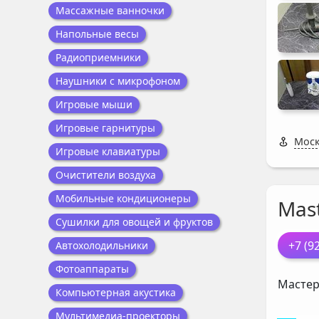
Массажные ванночки
Напольные весы
Радиоприемники
Наушники с микрофоном
Игровые мыши
Игровые гарнитуры
Моск
Игровые клавиатуры
Очистители воздуха
Мобильные кондиционеры
Mast
Сушилки для овощей и фруктов
+7 (9
Автохолодильники
Фотоаппараты
Мастер
Компьютерная акустика
Мультимедиа-проекторы