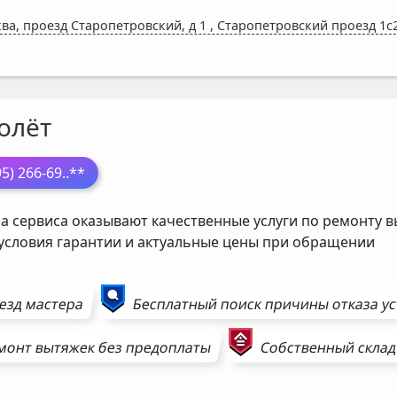
ва, проезд Старопетровский, д 1
,
Старопетровский проезд 1с2
олёт
95) 266-69
..**
а сервиса оказывают качественные услуги по ремонту в
 условия гарантии и актуальные цены при обращении
езд мастера
Бесплатный поиск причины отказа у
монт
вытяжек
без предоплаты
Собственный склад