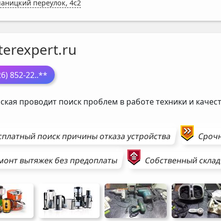
аницкий переулок, 4с2
erexpert.ru
26) 852-22
..**
ская проводит поиск проблем в работе техники и каче
сплатный поиск причины отказа устройства
Сроч
монт
вытяжек
без предоплаты
Собственный склад