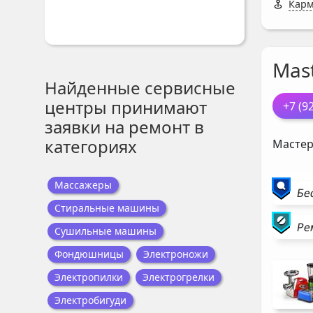
Карм
Mast
Найденные сервисные
центры принимают
+7 (9
заявки на ремонт в
категориях
Мастер
Массажеры
Бе
Стиральные машины
Ре
Сушильные машины
Фондюшницы
Электроножи
Электропилки
Электрогрелки
Электробигуди