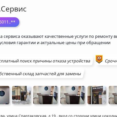
.Сервис
6011
..**
а сервиса оказывают качественные услуги по ремонту в
 условия гарантии и актуальные цены при обращении
сплатный поиск причины отказа устройства
Сроч
бственный склад запчастей для замены
ва, улица Спартаковская, д 19
,
вход со сторони улици цоколн