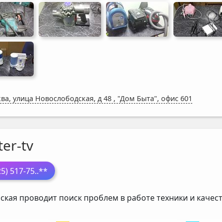
ва, улица Новослободская, д 48
,
"Дом Быта", офис 601
er-tv
25) 517-75
..**
ская проводит поиск проблем в работе техники и каче