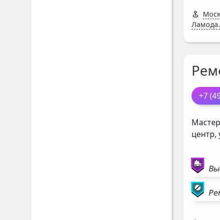
Моск
Ламода.
Рем
+7 (4
Мастер
центр,
Вы
Ре