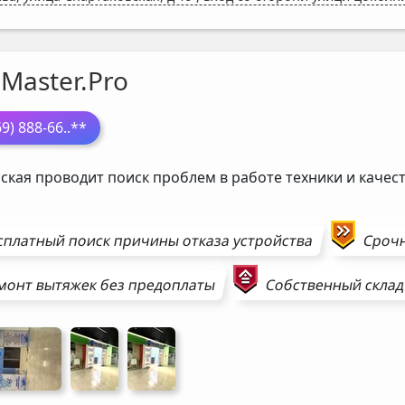
Master.Pro
69) 888-66
..**
ская проводит поиск проблем в работе техники и каче
сплатный поиск причины отказа устройства
Сроч
монт
вытяжек
без предоплаты
Собственный склад