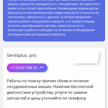
уровня, хорошо бы определиться с тем действует ли гарантия и
является ли случай гарантийным. Рекомендуем первым делом
обращаться в авторизованный сервисный центр и только если
там откажут, связываться с другими. Если Вам предлагают
сделать ремонт посудомойки недорого, то в первую очередь
уточните квалификацию мастера, какие запчасти он
использует в работе и обладает ли он всеми необходимыми
инструментами для выездного ремонта.
Servisplus. pro
+7 (916) 788-91
..**
Работы по поиску причин сбоев и починке
посудомоечных машин. Наличие бесплатной
диагностики устройства, услуги по замене
запчастей и цены уточняйте по телефону