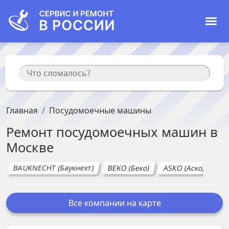
Главная
Посудомоечные машины
Ремонт
посудомоечных машин
в
Москве
BAUKNECHT (Баукнехт)
BEKO (Беко)
ASKO (Аско)
BB
Все компании на карте