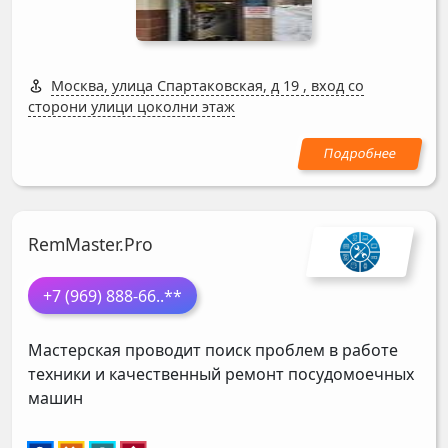
Москва, улица Спартаковская, д 19
,
вход со
сторони улици цоколни этаж
RemMaster.Pro
+7 (969) 888-66
..**
Мастерская проводит поиск проблем в работе
техники и качественный ремонт посудомоечных
машин