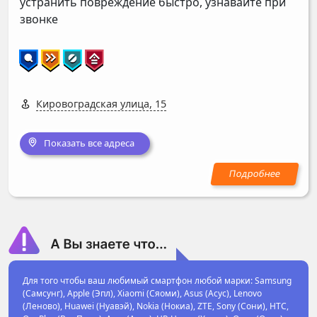
устранить повреждение быстро, узнавайте при
звонке
Кировоградская улица, 15
Показать все адреса
Для того чтобы ваш любимый смартфон любой марки: Samsung
(Самсунг), Apple (Эпл), Xiaomi (Сяоми), Asus (Асус), Lenovo
(Леново), Huawei (Нуавэй), Nokia (Нокиа), ZTE, Sony (Сони), HTC,