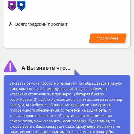
Волгоградский проспект
Заказать ремонт просто, но перед тем как обращаться в какую-
либо компанию, рекомендую выписать все проблемы с
которыми столкнулись, к примеру: 1) батарея быстро
разряжается, 2) разбито стекло дисплея, 3) вышел из строя порт
зарядки, 4) требуется обновление прошивки или другого
программного обеспечения, 5) телефон не видит сеть, 7)
телефон долго включается, 6) другие повреждения. Когда
список готов, можно звонить, если телефон будет занят, то
скорее всего с Вами свяжутся позже. Сразу деньги платить не
надо, обычно телефон принимается в ремонт и оплату Вы