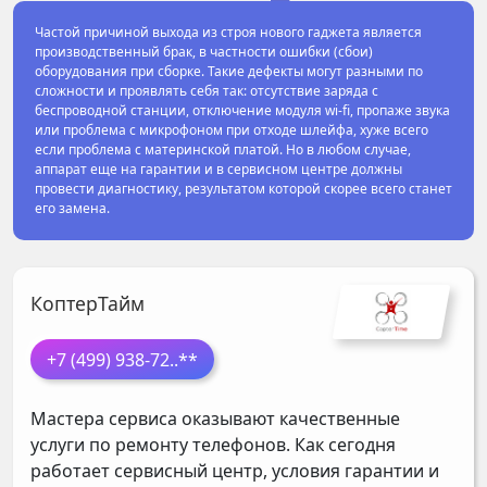
Частой причиной выхода из строя нового гаджета является
производственный брак, в частности ошибки (сбои)
оборудования при сборке. Такие дефекты могут разными по
сложности и проявлять себя так: отсутствие заряда с
беспроводной станции, отключение модуля wi-fi, пропаже звука
или проблема с микрофоном при отходе шлейфа, хуже всего
если проблема с материнской платой. Но в любом случае,
аппарат еще на гарантии и в сервисном центре должны
провести диагностику, результатом которой скорее всего станет
его замена.
КоптерТайм
+7 (499) 938-72
..**
Мастера сервиса оказывают качественные
услуги по ремонту телефонов. Как сегодня
работает сервисный центр, условия гарантии и