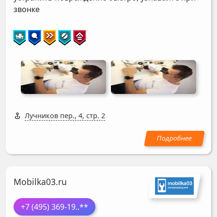
звонке
Лучников пер., 4, стр. 2
Mobilka03.ru
+7 (495) 369-19
..**