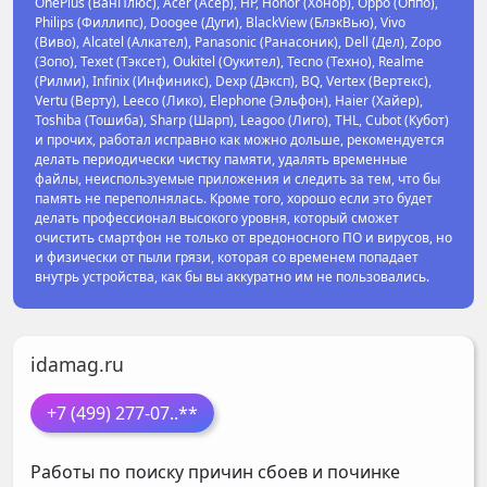
OnePlus (ВанПлюс), Acer (Асер), HP, Honor (Хонор), Oppo (Оппо),
Philips (Филлипс), Doogee (Дуги), BlackView (БлэкВью), Vivo
(Виво), Alcatel (Алкател), Panasonic (Ранасоник), Dell (Дел), Zopo
(Зопо), Texet (Тэксет), Oukitel (Оукител), Tecno (Техно), Realme
(Рилми), Infinix (Инфиникс), Dexp (Дэксп), BQ, Vertex (Вертекс),
Vertu (Верту), Leeco (Лико), Elephone (Эльфон), Haier (Хайер),
Toshiba (Тошиба), Sharp (Шарп), Leagoo (Лиго), THL, Cubot (Кубот)
и прочих, работал исправно как можно дольше, рекомендуется
делать периодически чистку памяти, удалять временные
файлы, неиспользуемые приложения и следить за тем, что бы
память не переполнялась. Кроме того, хорошо если это будет
делать профессионал высокого уровня, который сможет
очистить смартфон не только от вредоносного ПО и вирусов, но
и физически от пыли грязи, которая со временем попадает
внутрь устройства, как бы вы аккуратно им не пользовались.
idamag.ru
+7 (499) 277-07
..**
Работы по поиску причин сбоев и починке