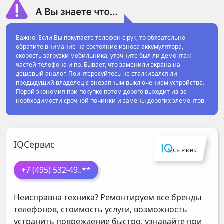
Важно! Если Вы покупаете телефон с рук, то обязательно
обратите внимание на состояние износа аккумулятора,
скорость загрузки мобильника, уточните был ли демонтаж
частей телефона и пр. Бывает, что заменили экрана на
дешевый аналог. Поинтересуйтесь не сталкивался ли
предыдущий владелец с внезапным выключением устройства.
Порой экономия при покупке потом дорого выходит из-за
необходимости срочной починки и замены дорогих элементов.
IQСервис
+7 (495) 532-49
..**
Неисправна техника? Ремонтируем все бренды
телефонов, стоимость услуги, возможность
устранить повреждение быстро, узнавайте при