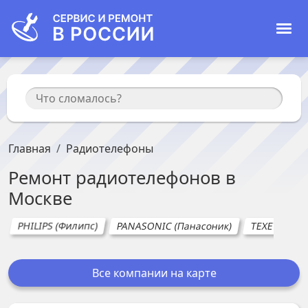
Главная
Радиотелефоны
Ремонт
радиотелефонов
в
Москве
PHILIPS (Филипс)
PANASONIC (Панасоник)
TEXET
G
Все компании на карте