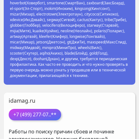
hoverbot(Ховербот), smartone(СмартВан), zaxboard(ЗаксБоард),
el-sport(Эл-Спорт), inokim(Иноким), kingsong(Кингсонг),
mizar(Мизар), electrotown(Электротаун), citycoco(Ситикоко),
xdevice(ИксДэвайс), segway(Сигвэй), cactus(Кактус), tribe(Трибе),
globber(Глоббер), velocifero(Велоциферо), starway(Старвэй),
mijia(Митя), kuaike(Куэйке), neoline(Неолайн), polaris(Поларис),
artway(Артвэй), kleefer(Клифер), longwise(Лонгвайз),
micar(Микар), jetson(Джетсон), gt(ДжиТи), maxspeed(МаксСпид),
midway(Мидвэй), minipro(МиниПро), wheels(Вилс),
scooter(Скутер), aqiho(Акихо), blade(Блэйд), gold(Голд),
dexp(Дексп), doohan(Духан), и другим, требуется периодическая
профилактика. Как часто ее проводить и что нужно проверять в
первую очередь можно узнать у продавцов или в технической
документации, прилагающейся к технике.
idamag.ru
+7 (499) 277-07
..**
Работы по поиску причин сбоев и починке
электросамокатов. Наличие бесплатной