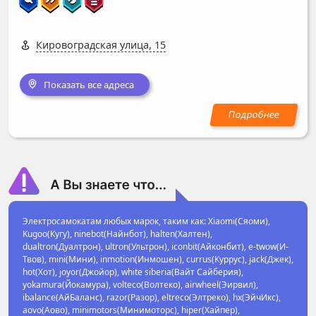
Кировоградская улица, 15
Показать все адреса
Электросамокатам любых марок, таким как: Xiaomi(Сяоми),
Kugoo(Кугу), ninebot(Найнбот), halten(Халтен),
dualtron(Дуалтрон), ultron(Ультрон), iconbit(Айконбит), e-twow(И-
Твов), mini(Мини), inmotion(Инмошен), currus(Куррус), jack(Джек),
hot(Хот), joyor(Джойор), white siberia(Вайт Сайберия),
yokamura(Йокамура), volteco(Волтеко), airwheel(Эирвил),
ibalance(АйБаланс), razor(Разор), eltreco(Элтреко), hx(ЭйчИкс),
aovo(Аово), minimotors(Минимоторс), hiper(Хайпер),