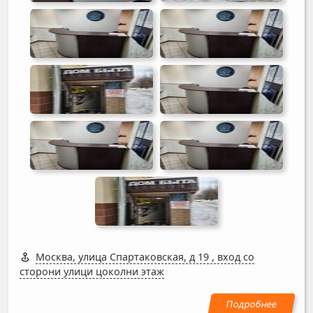
Москва, улица Спартаковская, д 19
,
вход со
сторони улици цоколни этаж