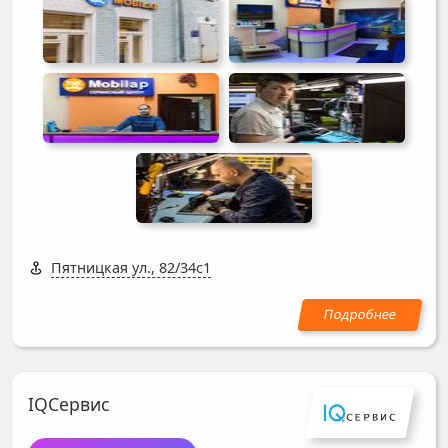
Пятницкая ул., 82/34с1
IQСервис