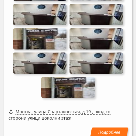
Москва, улица Спартаковская, д 19
,
вход со
сторони улици цоколни этаж