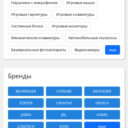
Наушники с микрофоном
Игровые мыши
Игровые гарнитуры
Игровые клавиатуры
Системные блоки
Игровые мониторы
Механические клавиатуры
Автомобильные пылесосы
Беззеркальные фотоаппараты
Видеокамеры
еще
Бренды
BEHRINGER
CORSAIR
DEFENDER
EDIFIER
CREATIVE
GENIUS
JABRA
JBL
HAMA
LOGITECH
KOSS
еще