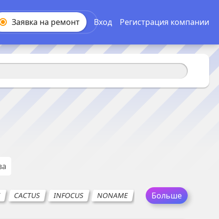
Заявка на
ремонт
Вход
Регистрация компании
ва
Больше
I
CACTUS
INFOCUS
NONAME
ACER (Асер)