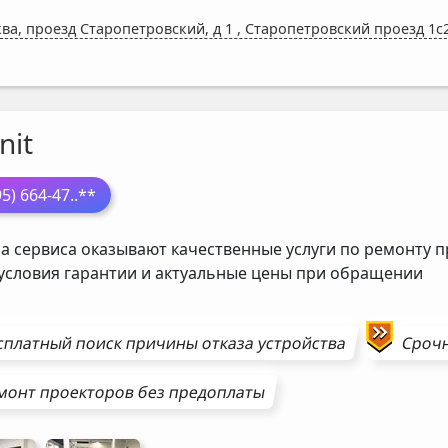
ва, проезд Старопетровский, д 1
,
Старопетровский проезд 1с2
nit
95) 664-47
..**
а сервиса оказывают качественные услуги по ремонту п
 условия гарантии и актуальные цены при обращении
сплатный поиск причины отказа устройства
Сроч
монт
проекторов
без предоплаты