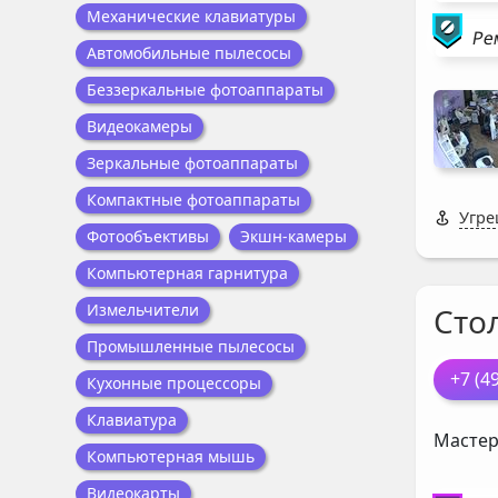
Механические клавиатуры
Ре
Автомобильные пылесосы
Беззеркальные фотоаппараты
Видеокамеры
Зеркальные фотоаппараты
Компактные фотоаппараты
Угре
Фотообъективы
Экшн-камеры
Компьютерная гарнитура
Измельчители
Сто
Промышленные пылесосы
+7 (4
Кухонные процессоры
Клавиатура
Мастер
Компьютерная мышь
Видеокарты