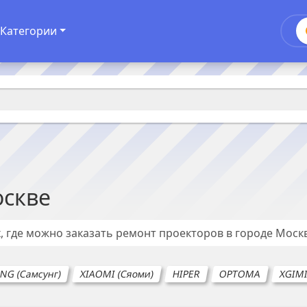
Категории
скве
, где можно заказать ремонт
проекторов
в городе
Моск
G (Самсунг)
XIAOMI (Сяоми)
HIPER
OPTOMA
XGIM