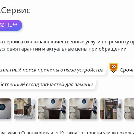
.Сервис
6011
..**
а сервиса оказывают качественные услуги по ремонту п
 условия гарантии и актуальные цены при обращении
сплатный поиск причины отказа устройства
Сроч
бственный склад запчастей для замены
ва, улица Спартаковская, д 19
,
вход со сторони улици цоколн