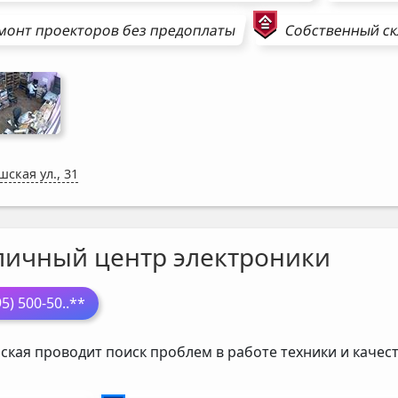
монт
проекторов
без предоплаты
Собственный ск
шская ул., 31
личный центр электроники
95) 500-50
..**
ская проводит поиск проблем в работе техники и каче