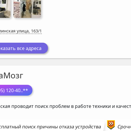
инская улица, 163/1
казать все адреса
аМозг
95) 120-40
..**
ская проводит поиск проблем в работе техники и каче
сплатный поиск причины отказа устройства
Сроч