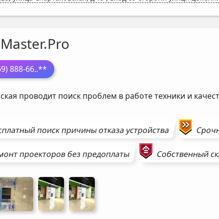
Master.Pro
69) 888-66
..**
ская проводит поиск проблем в работе техники и каче
сплатный поиск причины отказа устройства
Сроч
монт
проекторов
без предоплаты
Собственный ск