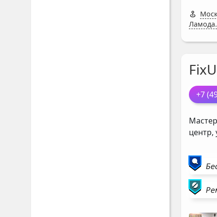
Моск
Ламода.
FixU
+7 (4
Мастер
центр,
Бе
Ре