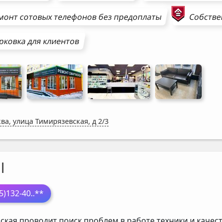
монт
сотовых телефонов
без предоплаты
Собстве
рковка для клиентов
ва, улица Тимирязевская, д 2/3
l
5)132-40
..**
ская проводит поиск проблем в работе техники и каче