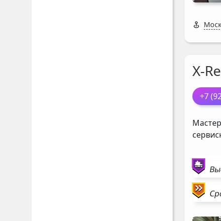
Моск
X-Re
+7 (9
Мастер
сервис
Вы
Ср