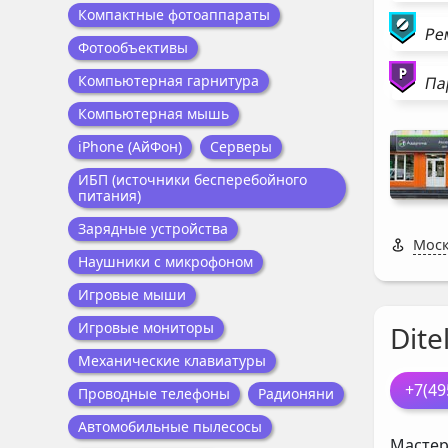
Компактные фотоаппараты
Ре
Фотообъективы
Компьютерная гарнитура
Па
Компьютерная мышь
iPhone (АйФон)
Серверы
ИБП (источники бесперебойного
питания)
Зарядные устройства
Моск
Наушники с микрофоном
Игровые мыши
Игровые мониторы
Ditel
Механические клавиатуры
+7(49
Проводные телефоны
Радионяни
Автомобильные пылесосы
Мастер