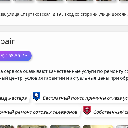
ва, улица Спартаковская, д 19
,
вход со сторони улици цоколн
pair
25) 168-39
..**
а сервиса оказывают качественные услуги по ремонту с
ный центр, условия гарантии и актуальные цены при о
езд мастера
Бесплатный поиск причины отказа у
очный ремонт
сотовых телефонов
Собственный с