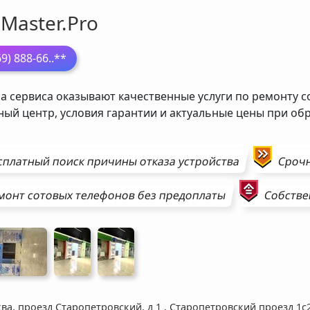
Master.Pro
69) 888-66
..**
а сервиса оказывают качественные услуги по ремонту с
ный центр, условия гарантии и актуальные цены при о
сплатный поиск причины отказа устройства
Сроч
монт
сотовых телефонов
без предоплаты
Собстве
ва, проезд Старопетровский, д 1
,
Старопетровский проезд 1с2