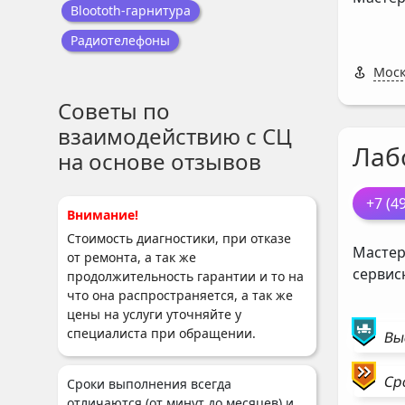
Bloototh-гарнитура
Радиотелефоны
Моск
Советы по
взаимодействию с СЦ
Лаб
на основе отзывов
+7 (4
Внимание!
Стоимость диагностики, при отказе
Мастер
от ремонта, а так же
сервис
продолжительность гарантии и то на
что она распространяется, а так же
цены на услуги уточняйте у
специалиста при обращении.
Вы
Ср
Сроки выполнения всегда
отличаются (от минут до месяцев) и