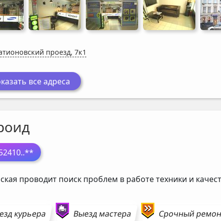
атионовский проезд, 7к1
казать все адреса
роид
52410
..**
ская проводит поиск проблем в работе техники и каче
езд курьера
Выезд мастера
Срочный ремо