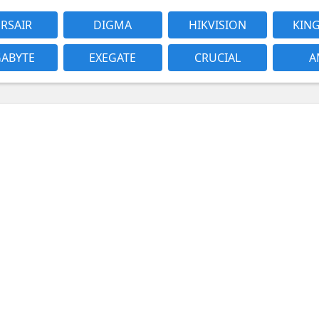
RSAIR
DIGMA
HIKVISION
KIN
GABYTE
EXEGATE
CRUCIAL
A