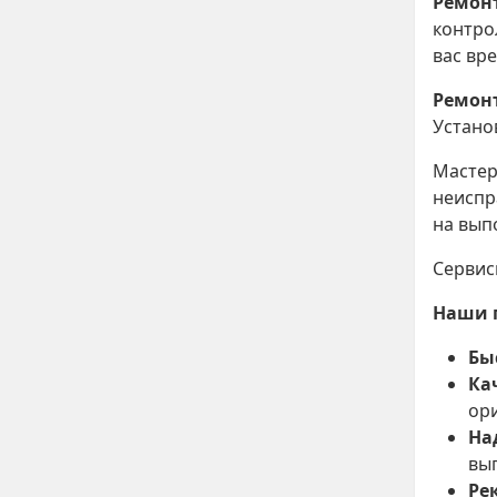
Ремон
контро
вас вр
Ремон
Устано
Мастер
неиспр
на вып
Сервис
Наши 
Бы
Ка
ори
На
вы
Ре