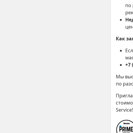
по
рек
Не
цен
Как за
Есл
ма
+7 
Мы выс
по раз
Пригла
стоимо
Service!