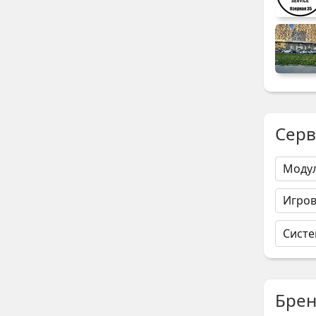
Серв
Моду
Игров
Систе
Бре