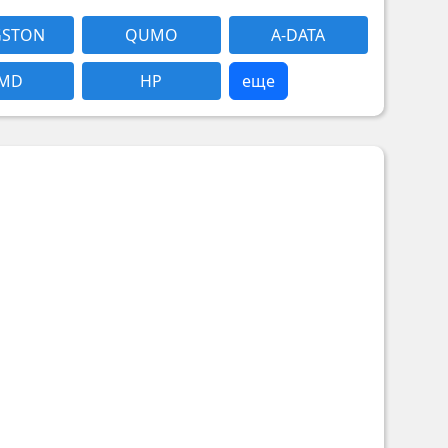
GSTON
QUMO
A-DATA
MD
HP
еще