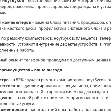
т ноутбуков
– восстановление залитой материнской пла
леров, видеочипа, процессоров, матрицы экрана и устр
емя.
т компьютеров
– замена блока питания, процессора, о
вка жесткого диска, профилактика системного блока и 
 по ремонту компьютеров, ноутбуков, планшетов, телеф
авности, устранит внутренние дефекты устройств, а Prim
олненные работы.
ный ремонт телефонов проводим по доступным ценам и 
преимущества – ваша выгода
стро
– в 82% случаев ремонт компьютеров, ноутбуков, п
чественно
– дипломированные специалисты, применени
гинальных запчастей – гарантия качества для каждого.
дежно
– в своей работе применяем оригинальные запча
полненные услуги.
комендовано
– многолетний опыт работы позволил нам 