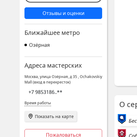
Отзывы и оценки
Ближайшее метро
Озёрная
Адреса мастерских
Москва, улица Озёрная, д 35
,
Ochakovskiy
Mall (вход в перекресток)
+7 9853186
..**
О се
Время работы
Показать на карте
Бес
Пожаловаться
Соб