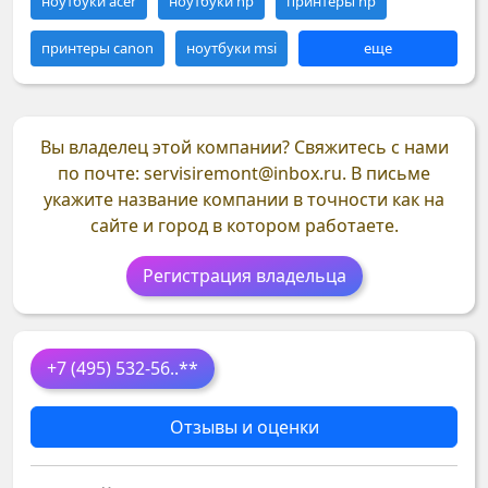
ноутбуки acer
ноутбуки hp
принтеры hp
принтеры canon
ноутбуки msi
еще
Вы владелец этой компании?
Свяжитесь с нами
по почте: servisiremont@inbox.ru. В письме
укажите название компании в точности как на
сайте и город в котором работаете.
Регистрация владельца
+7 (495) 532-56
..**
Отзывы и оценки