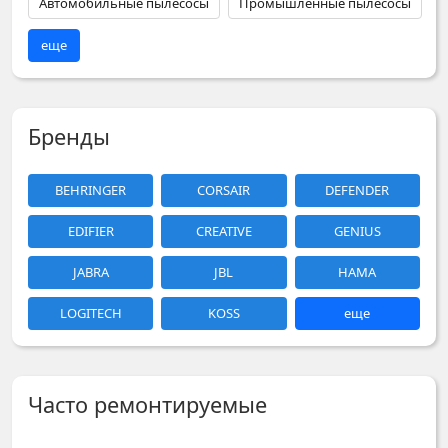
Автомобильные пылесосы
Промышленные пылесосы
еще
Бренды
BEHRINGER
CORSAIR
DEFENDER
EDIFIER
CREATIVE
GENIUS
JABRA
JBL
HAMA
LOGITECH
KOSS
еще
Часто ремонтируемые