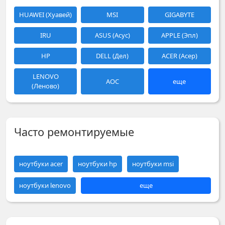
HUAWEI (Хуавей)
MSI
GIGABYTE
IRU
ASUS (Асус)
APPLE (Эпл)
HP
DELL (Дел)
ACER (Асер)
LENOVO
AOC
еще
(Леново)
Часто ремонтируемые
ноутбуки acer
ноутбуки hp
ноутбуки msi
ноутбуки lenovo
еще