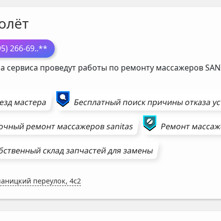
олёт
95) 266-69
..**
а сервиса проведут работы по ремонту массажеров
SAN
езд мастера
Бесплатный поиск причины отказа у
очный ремонт
массажеров
sanitas
Ремонт
массаж
бственный склад запчастей для замены
аницкий переулок, 4с2