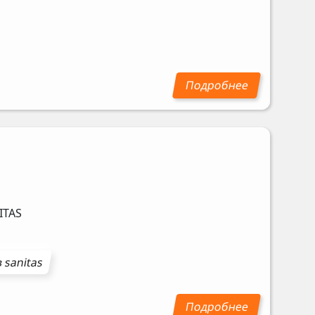
ITAS
в
sanitas