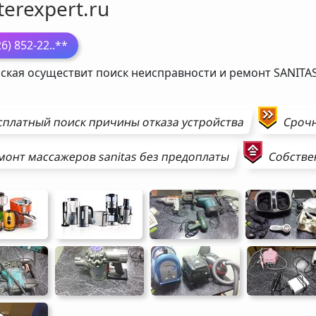
erexpert.ru
26) 852-22
..**
ская осуществит поиск неисправности и ремонт
SANITA
сплатный поиск причины отказа устройства
Сроч
монт
массажеров
sanitas
без предоплаты
Собстве