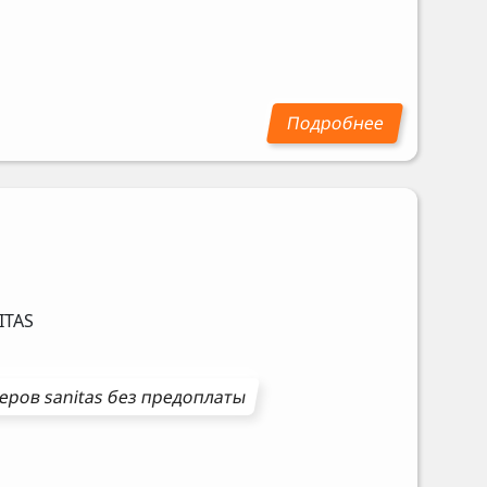
ITAS
еров
sanitas
без предоплаты