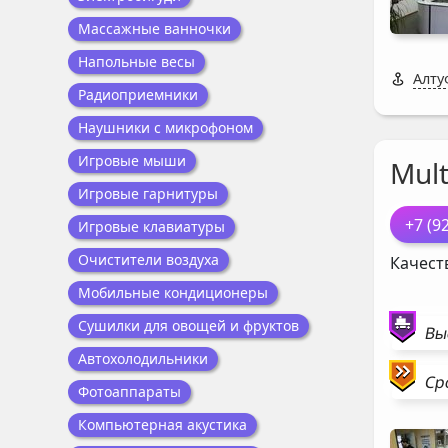
Массажные ванночки
Напольные весы
Алту
Радиоприемники
Наушники с микрофоном
Игровые мыши
Mul
Игровые гарнитуры
+7 (9
Игровые клавиатуры
Очистители воздуха
Качест
Мобильные кондиционеры
Сушилки для овощей и фруктов
Вы
Автохолодильники
Ср
Фотоаппараты
Компьютерная акустика