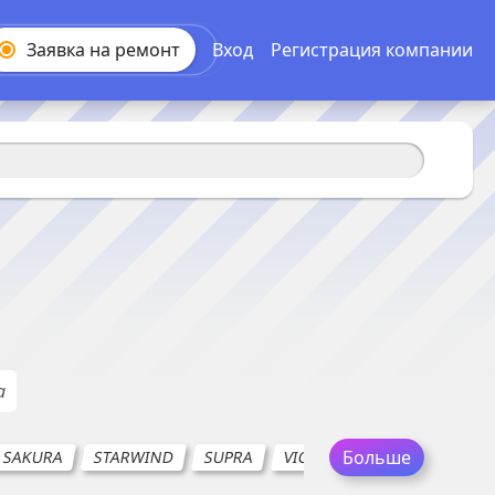
Заявка на
ремонт
Вход
Регистрация компании
а
Больше
SAKURA
STARWIND
SUPRA
VICONTE
VITEK
VES