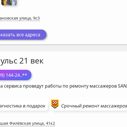
ановская улица, 9с3
казать все адреса
ульс 21 век
99) 144-24
..**
а сервиса проведут работы по ремонту массажеров
SAN
агностика в подарок
Срочный ремонт
массажеро
шая Филёвская улица, 41к2