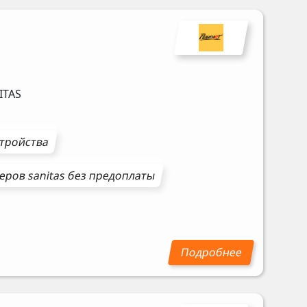
ITAS
стройства
еров
sanitas
без предоплаты