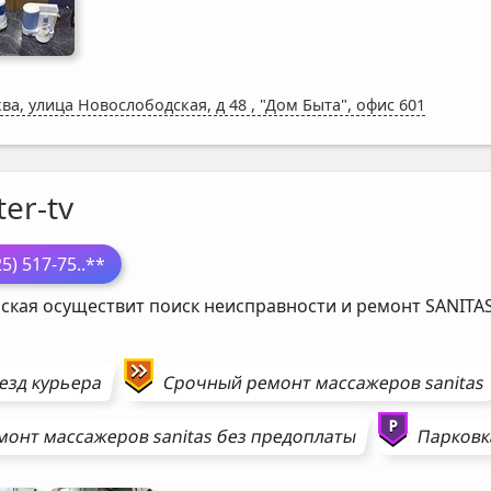
ва, улица Новослободская, д 48
,
"Дом Быта", офис 601
er-tv
25) 517-75
..**
ская осуществит поиск неисправности и ремонт
SANITA
езд курьера
Срочный ремонт
массажеров
sanitas
монт
массажеров
sanitas
без предоплаты
Парковк