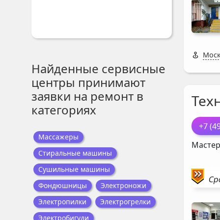
Моск
Найденные сервисные
центры принимают
заявки на ремонт в
Тех
категориях
+7 (4
Массажеры
Мастер
Стиральные машины
Сушильные машины
Ср
Фондюшницы
Электроножи
Электропилки
Электрогрелки
Электробигуди