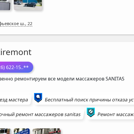
фьевское ш., 22
tiremont
26) 622-15
..**
венно ремонтируем все модели массажеров
SANITAS
езд мастера
Бесплатный поиск причины отказа у
очный ремонт
массажеров
sanitas
Ремонт
массаж