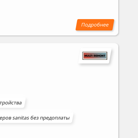
стройства
еров
sanitas
без предоплаты