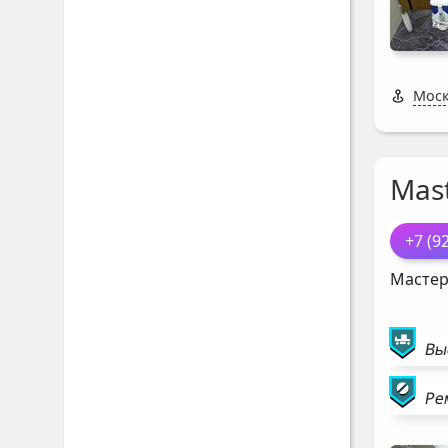
Моск
Mast
+7 (9
Мастер
Вы
Ре