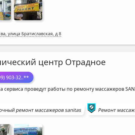
ва, улица Братиславская, д 8
нический центр Отрадное
99) 903-32
..**
а сервиса проведут работы по ремонту массажеров
SAN
очный ремонт
массажеров
sanitas
Ремонт
массаж