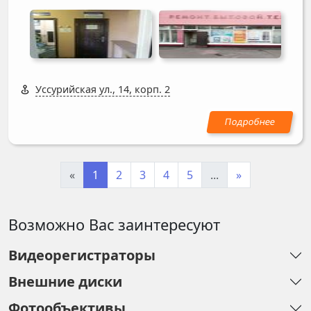
Уссурийская ул., 14, корп. 2
«
1
2
3
4
5
...
»
Возможно Вас заинтересуют
Видеорегистраторы
Внешние диски
Фотообъективы