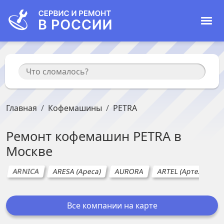
Главная
Кофемашины
PETRA
Ремонт
кофемашин
PETRA
в
Москве
ARNICA
ARESA (Ареса)
AURORA
ARTEL (Артел)
A
Все компании на карте