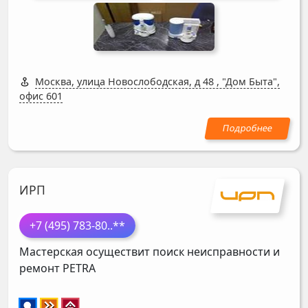
Москва, улица Новослободская, д 48
,
"Дом Быта",
офис 601
ИРП
+7 (495) 783-80
..**
Мастерская осуществит поиск неисправности и
ремонт
PETRA