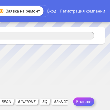
Заявка на
ремонт
Вход
Регистрация компании
Больше
BEON
BINATONE
BQ
BRANDT
BRAUN
CASO