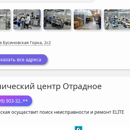
а Бусиновская Горка, 2с2
казать все адреса
нический центр Отрадное
99) 903-32
..**
ская осуществит поиск неисправности и ремонт
ELITE