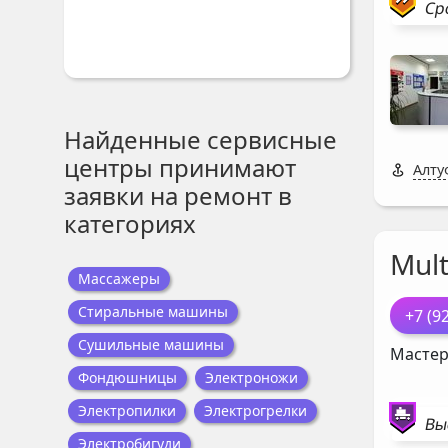
Ср
Найденные сервисные
центры принимают
Алту
заявки на ремонт в
категориях
Mul
Массажеры
Стиральные машины
+7 (9
Сушильные машины
Мастер
Фондюшницы
Электроножи
Электропилки
Электрогрелки
Вы
Электробигуди