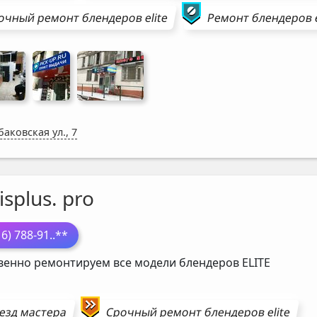
очный ремонт
блендеров
elite
Ремонт
блендеров
аковская ул., 7
isplus. pro
16) 788-91
..**
венно ремонтируем все модели блендеров
ELITE
езд мастера
Срочный ремонт
блендеров
elite