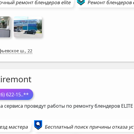
очный ремонт
блендеров
elite
Ремонт
блендеров
фьевское ш., 22
tiremont
26) 622-15
..**
а сервиса проведут работы по ремонту блендеров
ELITE
езд мастера
Бесплатный поиск причины отказа у