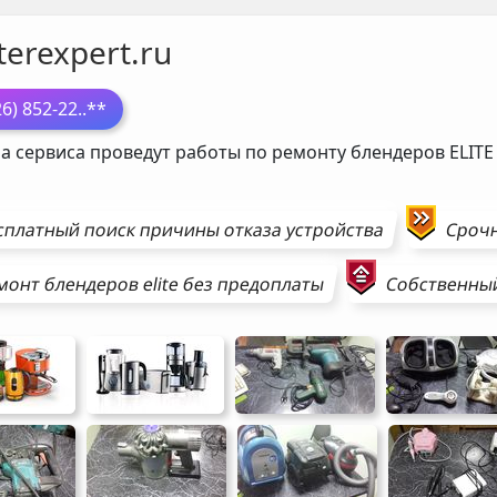
erexpert.ru
26) 852-22
..**
а сервиса проведут работы по ремонту блендеров
ELITE
сплатный поиск причины отказа устройства
Сроч
монт
блендеров
elite
без предоплаты
Собственный