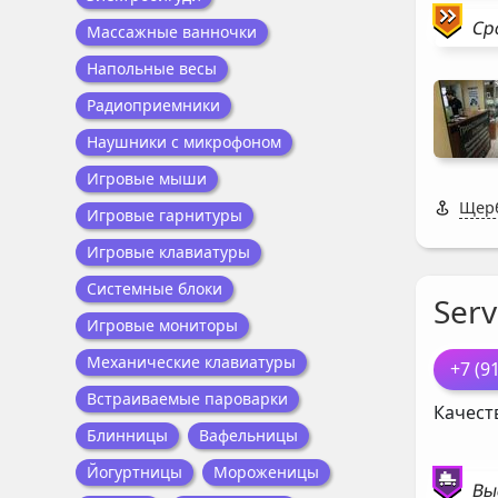
Ср
Массажные ванночки
Напольные весы
Радиоприемники
Наушники с микрофоном
Игровые мыши
Щерб
Игровые гарнитуры
Игровые клавиатуры
Системные блоки
Serv
Игровые мониторы
Механические клавиатуры
+7 (9
Встраиваемые пароварки
Качест
Блинницы
Вафельницы
Йогуртницы
Мороженицы
Вы