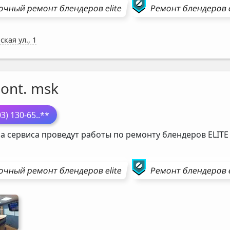
очный ремонт
блендеров
elite
Ремонт
блендеров
ская ул., 1
ont. msk
03) 130-65
..**
а сервиса проведут работы по ремонту блендеров
ELITE
очный ремонт
блендеров
elite
Ремонт
блендеров