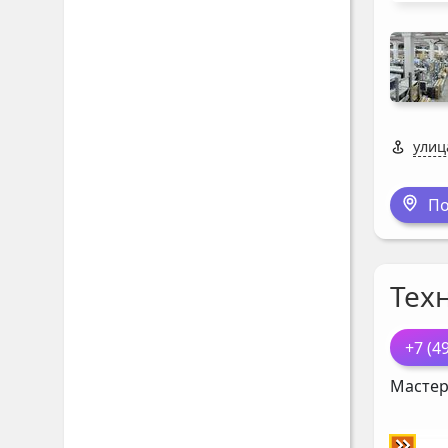
улиц
По
Тех
+7 (4
Мастер