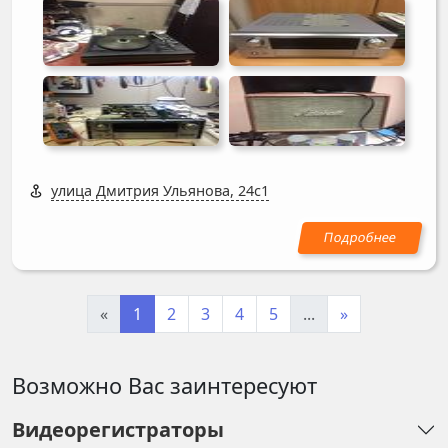
улица Дмитрия Ульянова, 24с1
«
1
2
3
4
5
...
»
Возможно Вас заинтересуют
Видеорегистраторы