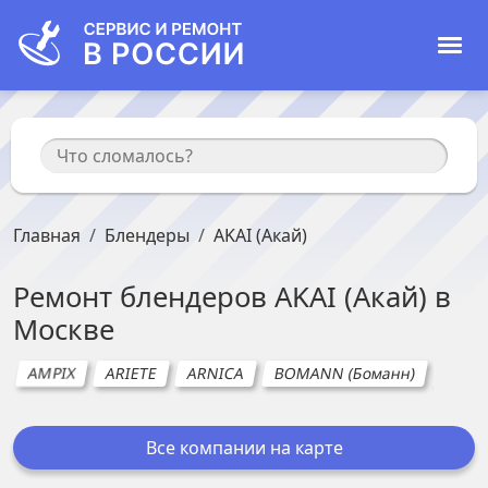
Главная
Блендеры
AKAI (Акай)
Ремонт
блендеров
AKAI (Акай)
в
Москве
AMPIX
ARIETE
ARNICA
BOMANN (Боманн)
ELECT
Все компании на карте