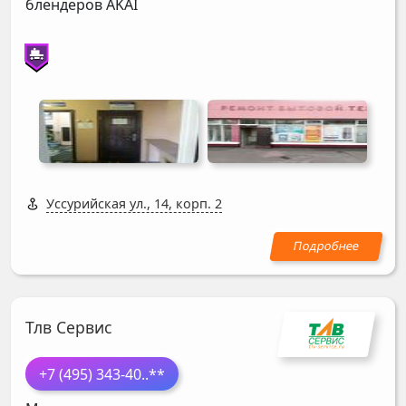
блендеров
AKAI
Уссурийская ул., 14, корп. 2
Тлв Сервис
+7 (495) 343-40
..**