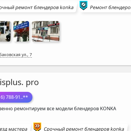
очный ремонт
блендеров
konka
Ремонт
блендер
аковская ул., 7
isplus. pro
16) 788-91
..**
венно ремонтируем все модели блендеров
KONKA
езд мастера
Срочный ремонт
блендеров
konka