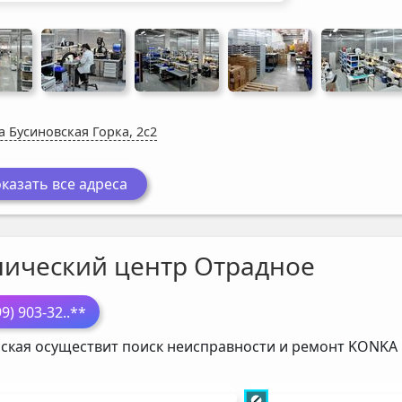
а Бусиновская Горка, 2с2
казать все адреса
нический центр Отрадное
99) 903-32
..**
ская осуществит поиск неисправности и ремонт
KONKA