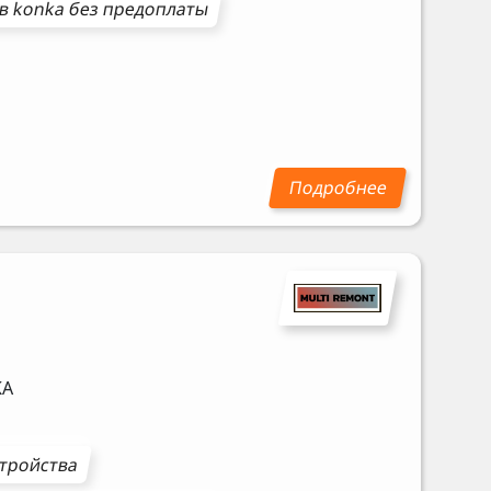
ов
konka
без предоплаты
KA
стройства