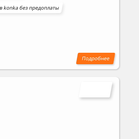
ов
konka
без предоплаты