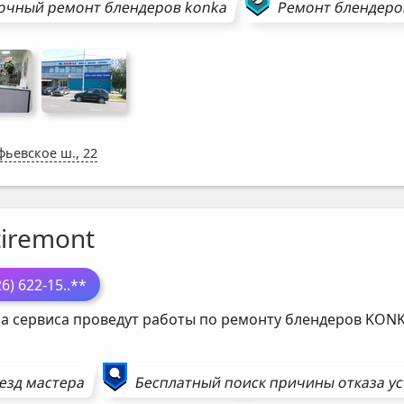
очный ремонт
блендеров
konka
Ремонт
блендер
фьевское ш., 22
tiremont
26) 622-15
..**
а сервиса проведут работы по ремонту блендеров
KON
езд мастера
Бесплатный поиск причины отказа у