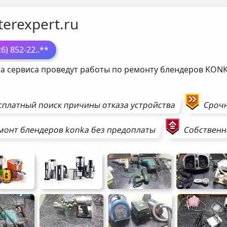
erexpert.ru
26) 852-22
..**
а сервиса проведут работы по ремонту блендеров
KON
сплатный поиск причины отказа устройства
Сроч
монт
блендеров
konka
без предоплаты
Собственн