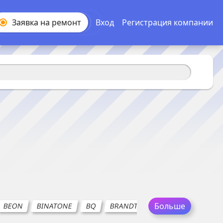
Заявка на
ремонт
Вход
Регистрация компании
Больше
BEON
BINATONE
BQ
BRANDT
BRAUN
CASO