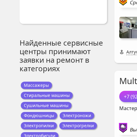
Ср
Найденные сервисные
центры принимают
Алту
заявки на ремонт в
категориях
Mul
Массажеры
Стиральные машины
+7 (9
Сушильные машины
Мастер
Фондюшницы
Электроножи
Электропилки
Электрогрелки
Вы
Электробигуди