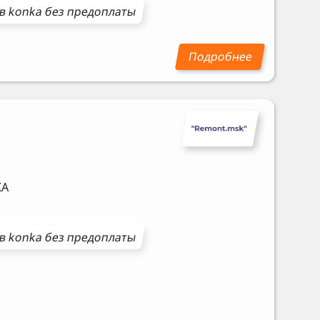
ов
konka
без предоплаты
KA
ов
konka
без предоплаты