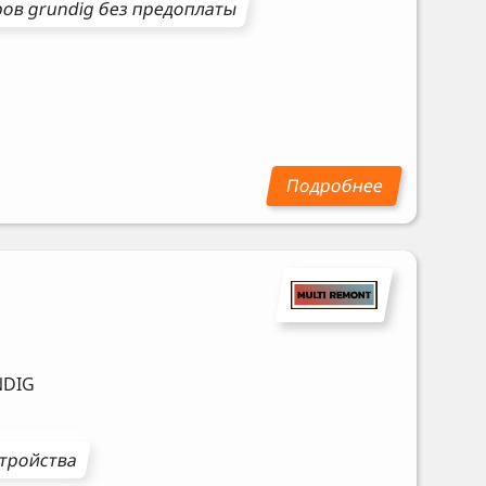
ров
grundig
без предоплаты
DIG
стройства