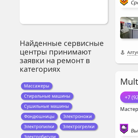
Ср
Найденные сервисные
центры принимают
Алту
заявки на ремонт в
категориях
Mul
Массажеры
Стиральные машины
+7 (9
Сушильные машины
Мастер
Фондюшницы
Электроножи
Электропилки
Электрогрелки
Вы
Электробигуди