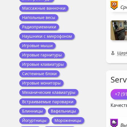
Ср
Массажные ванночки
Напольные весы
Радиоприемники
Наушники с микрофоном
Игровые мыши
Щерб
Игровые гарнитуры
Игровые клавиатуры
Системные блоки
Serv
Игровые мониторы
Механические клавиатуры
+7 (9
Встраиваемые пароварки
Качест
Блинницы
Вафельницы
Йогуртницы
Мороженицы
Вы