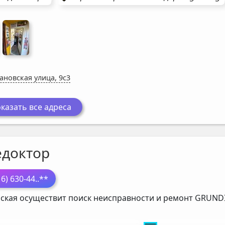
ановская улица, 9с3
казать все адреса
едоктор
16) 630-44
..**
ская осуществит поиск неисправности и ремонт
GRUND