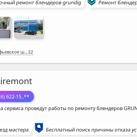
очный ремонт
блендеров
grundig
Ремонт
бленде
фьевское ш., 22
tiremont
26) 622-15
..**
а сервиса проведут работы по ремонту блендеров
GRUN
езд мастера
Бесплатный поиск причины отказа у