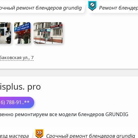
очный ремонт
блендеров
grundig
Ремонт
бленде
аковская ул., 7
isplus. pro
16) 788-91
..**
венно ремонтируем все модели блендеров
GRUNDIG
езд мастера
Срочный ремонт
блендеров
grundig