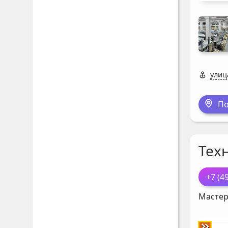
улиц
По
Тех
+7 (4
Мастер