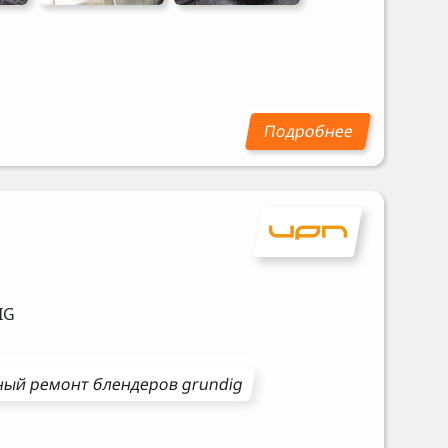
IG
ный ремонт
блендеров
grundig