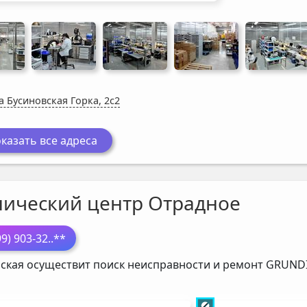
а Бусиновская Горка, 2с2
казать все адреса
нический центр Отрадное
99) 903-32
..**
ская осуществит поиск неисправности и ремонт
GRUND