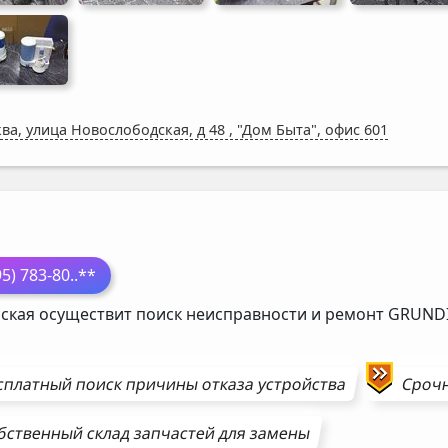
ва, улица Новослободская, д 48
,
"Дом Быта", офис 601
П
95) 783-80
..**
ская осуществит поиск неисправности и ремонт
GRUND
сплатный поиск причины отказа устройства
Сроч
бственный склад запчастей для замены