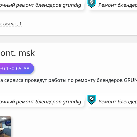
очный ремонт
блендеров
grundig
Ремонт
бленде
ская ул., 1
ont. msk
03) 130-65
..**
а сервиса проведут работы по ремонту блендеров
GRUN
очный ремонт
блендеров
grundig
Ремонт
бленде