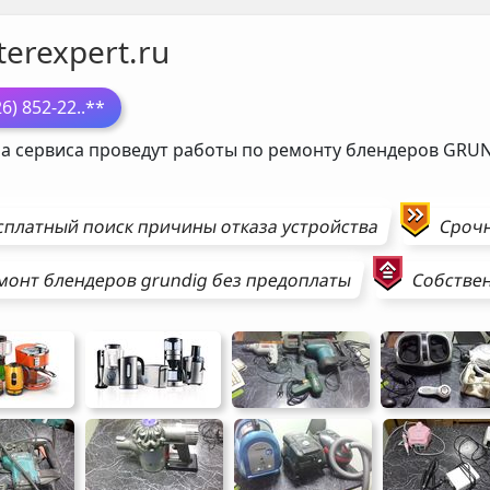
erexpert.ru
26) 852-22
..**
а сервиса проведут работы по ремонту блендеров
GRUN
сплатный поиск причины отказа устройства
Сроч
монт
блендеров
grundig
без предоплаты
Собствен