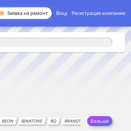
Заявка на
ремонт
Вход
Регистрация компании
Больше
BEON
BINATONE
BQ
BRANDT
BRAUN
CASO