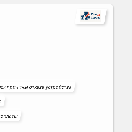
ск причины отказа устройства
s
доплаты