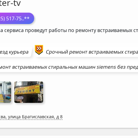
er-tv
25) 517-75
..**
а сервиса проведут работы по ремонту встраиваемых 
езд курьера
Срочный ремонт
встраиваемых стир
монт
встраиваемых стиральных машин
siemens
без пре
ва, улица Братиславская, д 8