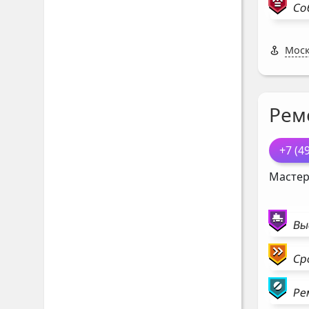
Со
Моск
Рем
+7 (4
Мастер
Вы
Ср
Ре