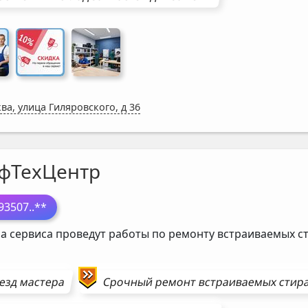
ва, улица Гиляровского, д 36
фТехЦентр
93507
..**
а сервиса проведут работы по ремонту встраиваемых 
езд мастера
Срочный ремонт
встраиваемых стир