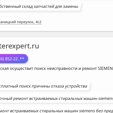
бственный склад запчастей для замены
аницкий переулок, 4с2
erexpert.ru
26) 852-22
..**
ская осуществит поиск неисправности и ремонт
SIEMEN
сплатный поиск причины отказа устройства
очный ремонт
встраиваемых стиральных машин
siemen
монт
встраиваемых стиральных машин
siemens
без пре