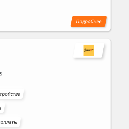
S
стройства
s
доплаты