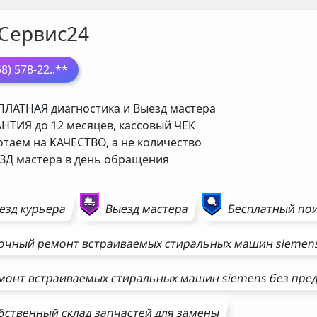
Сервис24
58) 578-22
..**
ЛАТНАЯ диагностика и Выезд мастера
НТИЯ до 12 месяцев, кассовый ЧЕК
таем на КАЧЕСТВО, а не количество
Д мастера в день обращения
езд курьера
Выезд мастера
Бесплатный пои
очный ремонт
встраиваемых стиральных машин
siemen
монт
встраиваемых стиральных машин
siemens
без пре
бственный склад запчастей для замены