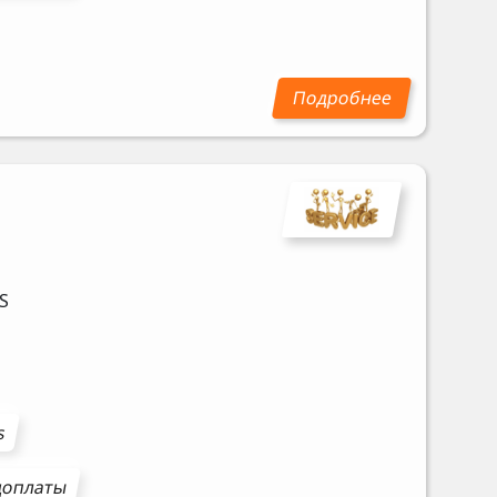
S
s
доплаты