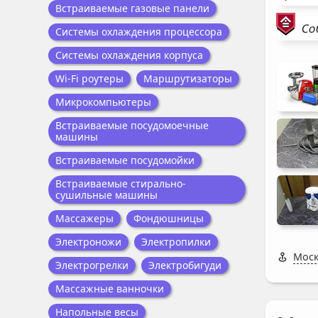
Встраиваемые газовые панели
Со
Системы охлаждения процессора
Системы охлаждения корпуса
Wi-Fi роутеры
Маршрутизаторы
Микрокомпьютеры
Встраиваемые посудомоечные
машины
Встраиваемые посудомойки
Встраиваемые стирально-
сушильные машины
Массажеры
Фондюшницы
Электроножи
Электропилки
Моск
Электрогрелки
Электробигуди
Массажные ванночки
Напольные весы