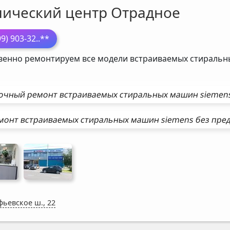
нический центр Отрадное
99) 903-32
..**
венно ремонтируем все модели встраиваемых стираль
очный ремонт
встраиваемых стиральных машин
siemen
монт
встраиваемых стиральных машин
siemens
без пре
фьевское ш., 22