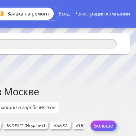
Заявка на
ремонт
Вход
Регистрация компании
в
Москве
х машин
в городе
Москва
Больше
INDESIT (Индезит)
HANSA
KUPPERSBUSCH
LG
KO