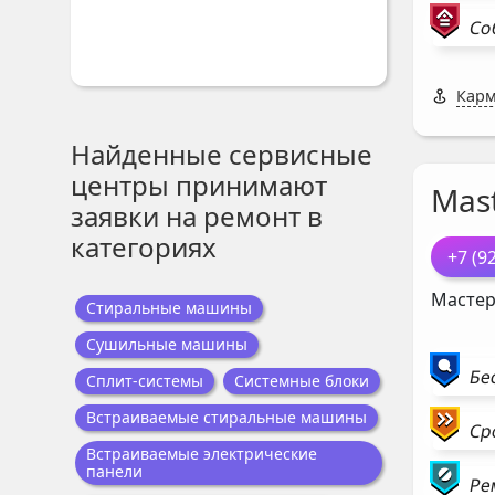
Со
Карм
Найденные сервисные
центры принимают
Mast
заявки на ремонт в
категориях
+7 (9
Мастер
Стиральные машины
Сушильные машины
Бе
Сплит-системы
Системные блоки
Встраиваемые стиральные машины
Ср
Встраиваемые электрические
панели
Ре