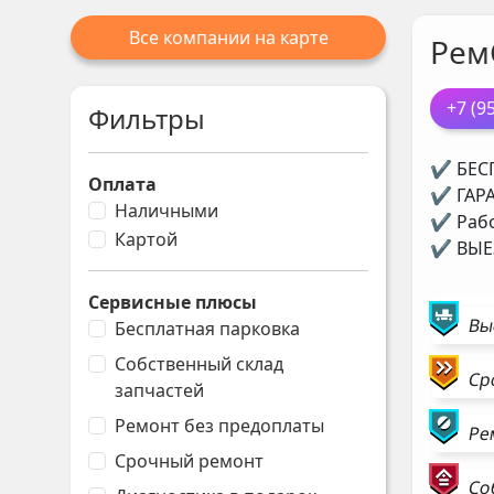
Все компании на карте
Рем
+7 (9
Фильтры
✔ БЕСП
Оплата
✔ ГАРА
Наличными
✔ Рабо
Картой
✔ ВЫЕЗ
Сервисные плюсы
Вы
Бесплатная парковка
Собственный склад
Ср
запчастей
Ремонт без предоплаты
Ре
Срочный ремонт
Со