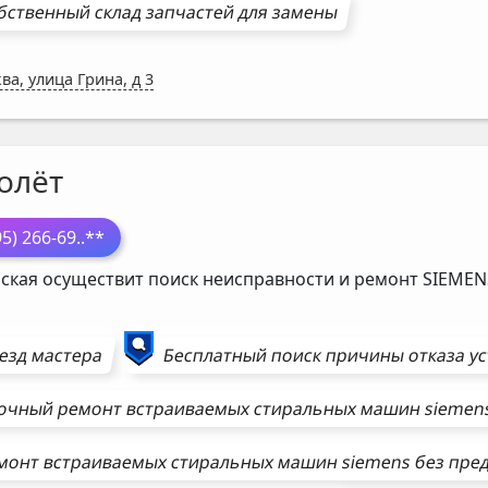
бственный склад запчастей для замены
ва, улица Грина, д 3
олёт
95) 266-69
..**
ская осуществит поиск неисправности и ремонт
SIEMEN
езд мастера
Бесплатный поиск причины отказа у
очный ремонт
встраиваемых стиральных машин
siemen
монт
встраиваемых стиральных машин
siemens
без пре