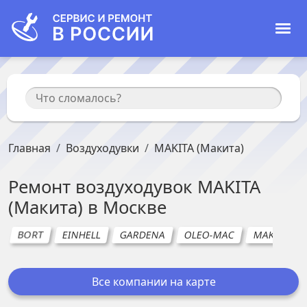
Главная
Воздуходувки
MAKITA (Макита)
Ремонт
воздуходувок
MAKITA
(Макита)
в
Москве
BORT
EINHELL
GARDENA
OLEO-MAC
MAKITA (Ма
Все компании на карте