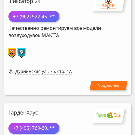
Фиксатор 24
+7 (962) 922-45
..**
Качественно ремонтируем все модели
воздуходувок
MAKITA
Дубнинская ул., 75, стр. 1А
ГарденХаус
+7 (495) 769-69
..**