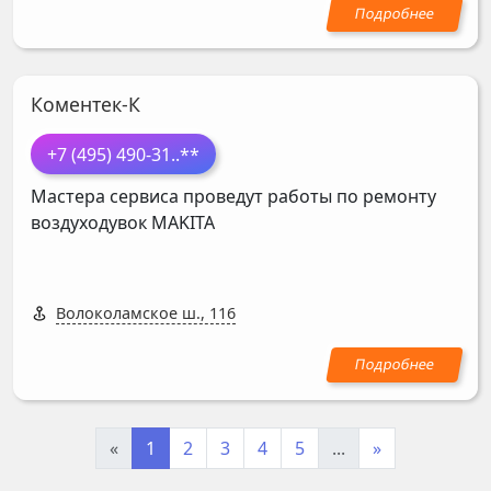
Коментек-К
+7 (495) 490-31
..**
Мастера сервиса проведут работы по ремонту
воздуходувок
MAKITA
Волоколамское ш., 116
«
1
2
3
4
5
...
»