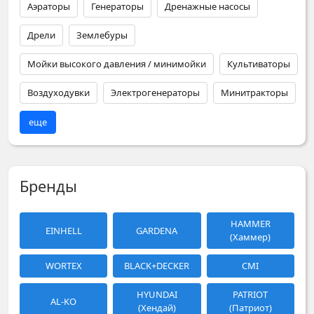
Аэраторы
Генераторы
Дренажные насосы
Дрели
Землебуры
Мойки высокого давления / минимойки
Культиваторы
Воздуходувки
Электрогенераторы
Минитракторы
еще
Бренды
HAMMER
EINHELL
GARDENA
(Хаммер)
WORTEX
BLACK+DECKER
CMI
HYUNDAI
PATRIOT
AL-KO
(Хендай)
(Патриот)