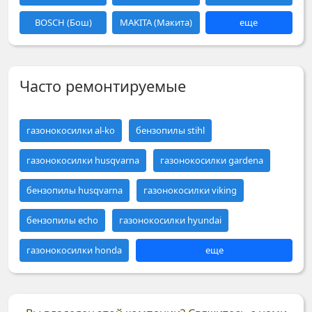
BOSCH (Бош)
MAKITA (Макита)
еще
Часто ремонтируемые
газонокосилки al-ko
бензопилы stihl
газонокосилки husqvarna
газонокосилки gardena
бензопилы husqvarna
газонокосилки viking
бензопилы echo
газонокосилки hyundai
газонокосилки honda
еще