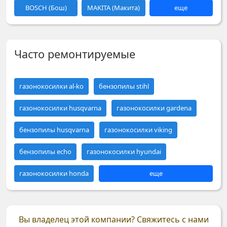
BOSCH (Бош)
MAKITA (Макита)
еще
Часто ремонтируемые
газонокосилки al-ko
бензопилы stihl
газонокосилки husqvarna
газонокосилки gardena
бензопилы husqvarna
газонокосилки viking
бензопилы echo
газонокосилки hyundai
газонокосилки honda
еще
Вы владелец этой компании?
Свяжитесь с нами