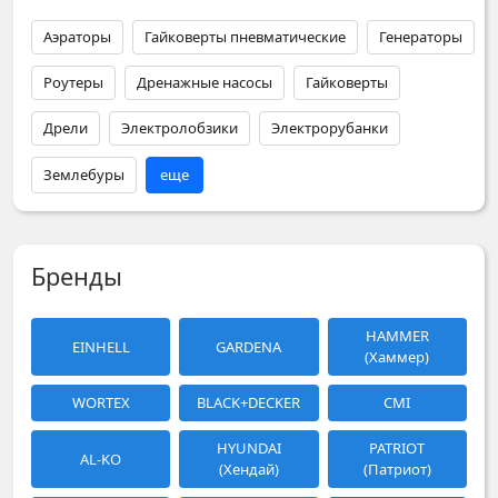
Аэраторы
Гайковерты пневматические
Генераторы
Роутеры
Дренажные насосы
Гайковерты
Дрели
Электролобзики
Электрорубанки
Землебуры
еще
Бренды
HAMMER
EINHELL
GARDENA
(Хаммер)
WORTEX
BLACK+DECKER
CMI
HYUNDAI
PATRIOT
AL-KO
(Хендай)
(Патриот)