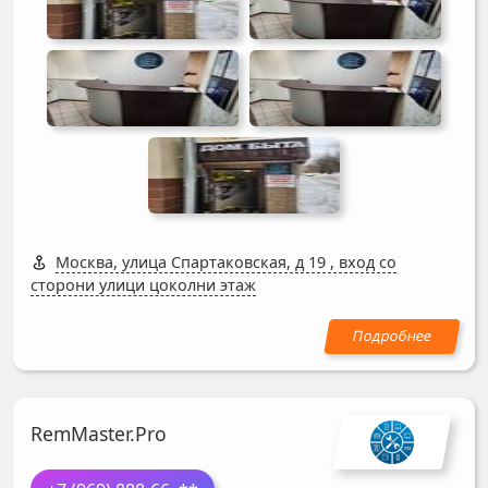
Москва, улица Спартаковская, д 19
,
вход со
сторони улици цоколни этаж
RemMaster.Pro