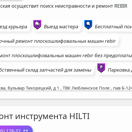
ская осуществит поиск неисправности и ремонт
REBIR
езд курьера
Выезд мастера
Бесплатный пои
очный ремонт
плоскошлифовальных машин
rebir
монт
плоскошлифовальных машин
rebir
без предоплат
бственный склад запчастей для замены
Парковка 
ва, бульвар Тихорецкий, д 1
,
ТВК Люблинское Поле , пав Б-12
онт инструмента HILTI
95) 128-32
..**