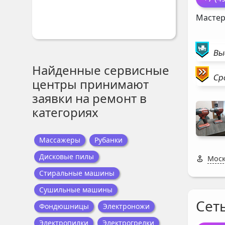
Мастер
Вы
Найденные сервисные
Ср
центры принимают
заявки на ремонт в
категориях
Массажеры
Рубанки
Дисковые пилы
Моск
Стиральные машины
Сушильные машины
Сет
Фондюшницы
Электроножи
Электропилки
Электрогрелки