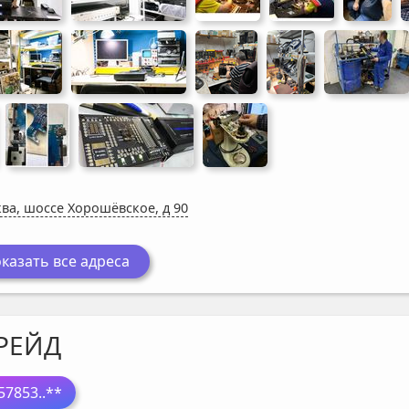
ва, шоссе Хорошёвское, д 90
казать все адреса
РЕЙД
57853
..**