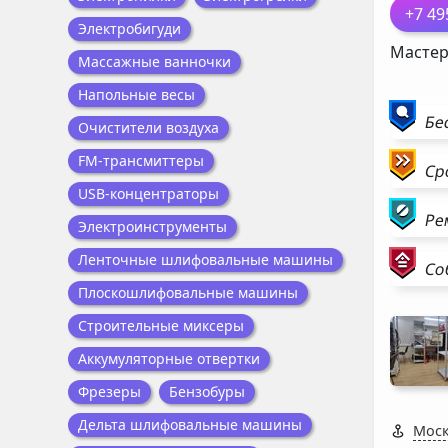
+7 49
Электробигуди
Мастер
Массажные ванночки
Напольные весы
Бе
Очистители воздуха
FM-трансмиттеры
Ср
USB-концентраторы
Ре
Электроинструменты
Ленточные шлифовальные машины
Со
Плоскошлифовальные машины
Строительные миксеры
Аккумуляторные отвертки
Фрезеры
Бензобуры
Дельта шлифовальные машины
Моск