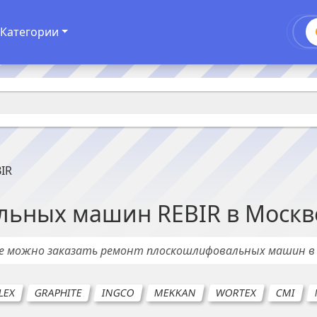
Категории
IR
льных машин
REBIR
в
Москв
де можно заказать ремонт
плоскошлифовальных машин
в
LEX
GRAPHITE
INGCO
MEKKAN
WORTEX
CMI