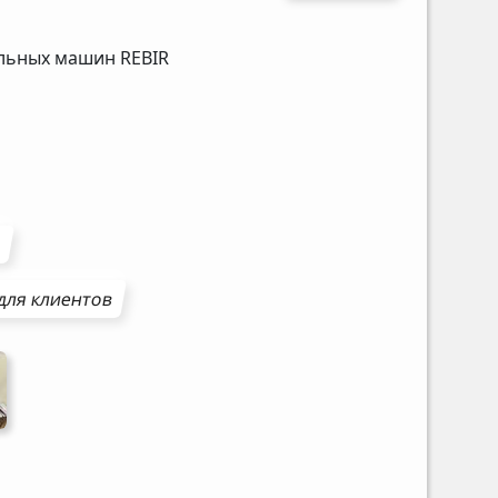
альных машин
REBIR
ы
для клиентов