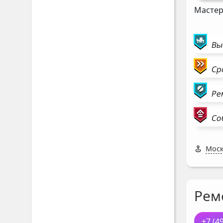
Мастер
Вы
Ср
Ре
Со
Моск
Рем
+7 (4