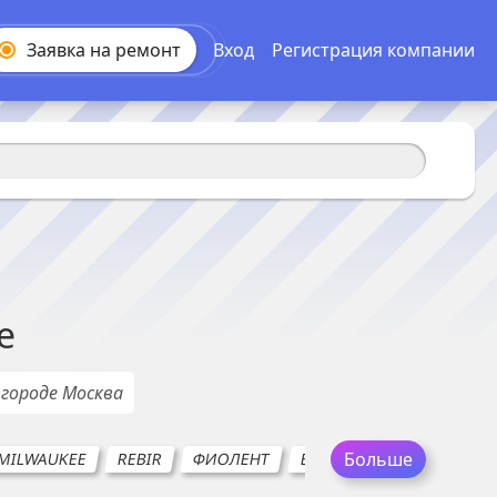
Заявка на
ремонт
Вход
Регистрация компании
е
 городе
Москва
Больше
MILWAUKEE
REBIR
ФИОЛЕНТ
ВИХРЬ
DWT
ELITEC