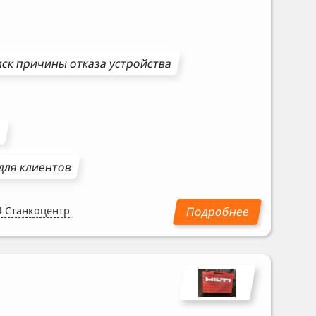
ск причины отказа устройства
ы
для клиентов
4 Станкоцентр