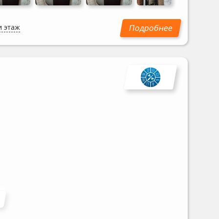
и этаж
ы