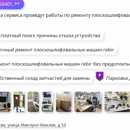
56401
..**
а сервиса проведут работы по ремонту плоскошлифов
сплатный поиск причины отказа устройства
очный ремонт
плоскошлифовальных машин
rebir
монт
плоскошлифовальных машин
rebir
без предоплат
бственный склад запчастей для замены
Парковка 
ва, улица Миклухо-Маклая, д 53