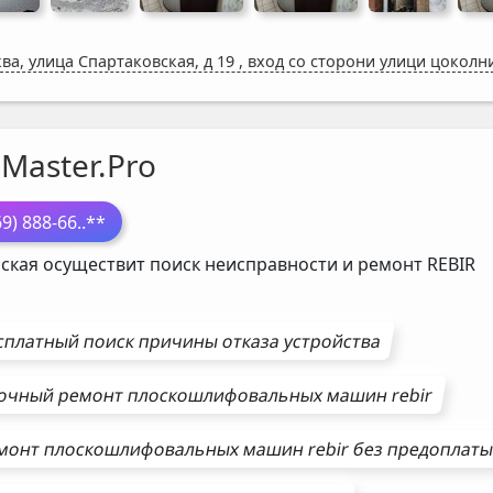
ва, улица Спартаковская, д 19
,
вход со сторони улици цоколн
Master.Pro
69) 888-66
..**
ская осуществит поиск неисправности и ремонт
REBIR
сплатный поиск причины отказа устройства
очный ремонт
плоскошлифовальных машин
rebir
монт
плоскошлифовальных машин
rebir
без предоплат