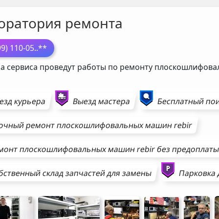
оратория ремонта
99) 110-05
..**
а сервиса проведут работы по ремонту плоскошлифов
езд курьера
Выезд мастера
Бесплатный пои
очный ремонт
плоскошлифовальных машин
rebir
монт
плоскошлифовальных машин
rebir
без предоплат
бственный склад запчастей для замены
Парковка 