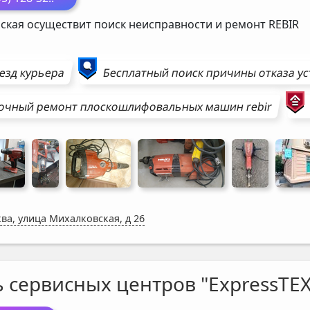
ская осуществит поиск неисправности и ремонт
REBIR
езд курьера
Бесплатный поиск причины отказа у
очный ремонт
плоскошлифовальных машин
rebir
ва, улица Михалковская, д 26
ь сервисных центров "ExpressTEX