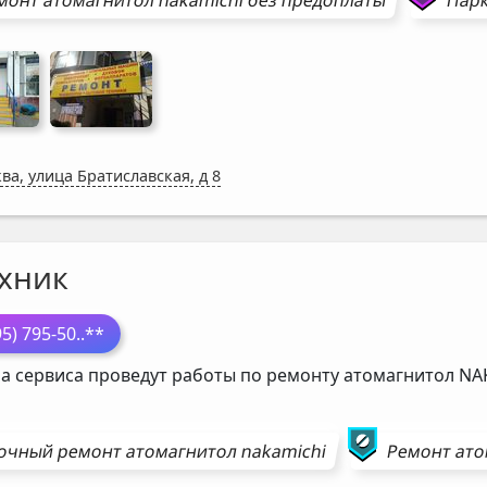
ва, улица Братиславская, д 8
хник
95) 795-50
..**
а сервиса проведут работы по ремонту атомагнитол
NA
очный ремонт
атомагнитол
nakamichi
Ремонт
ато