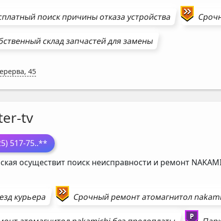
сплатный поиск причины отказа устройства
Сроч
бственный склад запчастей для замены
Перерва, 45
er-tv
25) 517-75
..**
ская осуществит поиск неисправности и ремонт
NAKAMI
езд курьера
Срочный ремонт
атомагнитол
nakami
монт
атомагнитол
nakamichi
без предоплаты
Парк