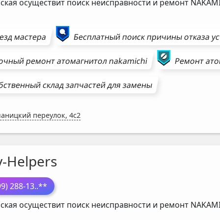
ская осуществит поиск неисправности и ремонт
NAKAMI
езд мастера
Бесплатный поиск причины отказа у
очный ремонт
атомагнитол
nakamichi
Ремонт
ато
бственный склад запчастей для замены
аницкий переулок, 4с2
-Helpers
99) 288-13
..**
ская осуществит поиск неисправности и ремонт
NAKAMI