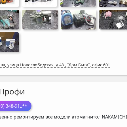
ва, улица Новослободская, д 48
,
"Дом Быта", офис 601
-Профи
99) 348-91
..**
венно ремонтируем все модели атомагнитол
NAKAMICHI