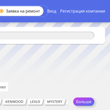
Заявка на
ремонт
Вход
Регистрация компании
ква
Больше
KENWOOD
LEXUS
MYSTERY
MYDEAN
PHANTOM