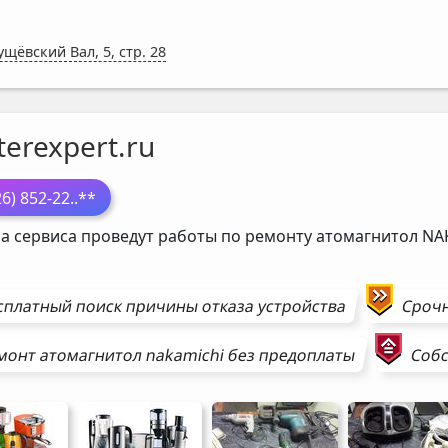
ущёвский Вал, 5, стр. 28
erexpert.ru
26) 852-22
..**
а сервиса проведут работы по ремонту атомагнитол
NA
сплатный поиск причины отказа устройства
Сроч
монт
атомагнитол
nakamichi
без предоплаты
Собс