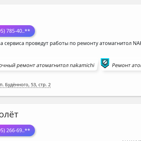
95) 785-40
..**
а сервиса проведут работы по ремонту атомагнитол
NA
очный ремонт
атомагнитол
nakamichi
Ремонт
ато
. Будённого, 53, стр. 2
олёт
95) 266-69
..**