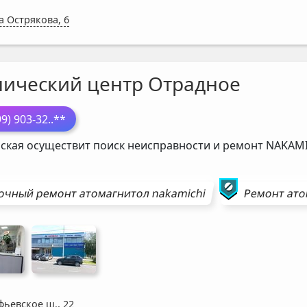
а Острякова, 6
нический центр Отрадное
99) 903-32
..**
ская осуществит поиск неисправности и ремонт
NAKAMI
очный ремонт
атомагнитол
nakamichi
Ремонт
ато
фьевское ш., 22