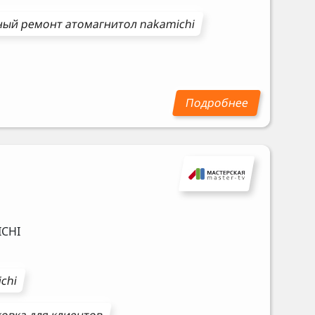
ный ремонт
атомагнитол
nakamichi
CHI
chi
овка для клиентов