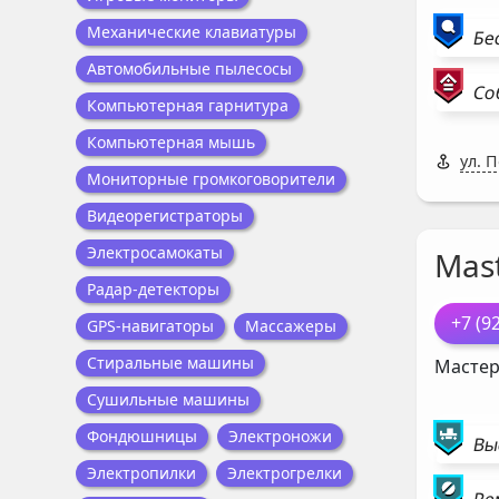
Механические клавиатуры
Бе
Автомобильные пылесосы
Со
Компьютерная гарнитура
Компьютерная мышь
ул. 
Мониторные громкоговорители
Видеорегистраторы
Электросамокаты
Mast
Радар-детекторы
+7 (9
GPS-навигаторы
Массажеры
Стиральные машины
Мастер
Сушильные машины
Фондюшницы
Электроножи
Вы
Электропилки
Электрогрелки
Ре