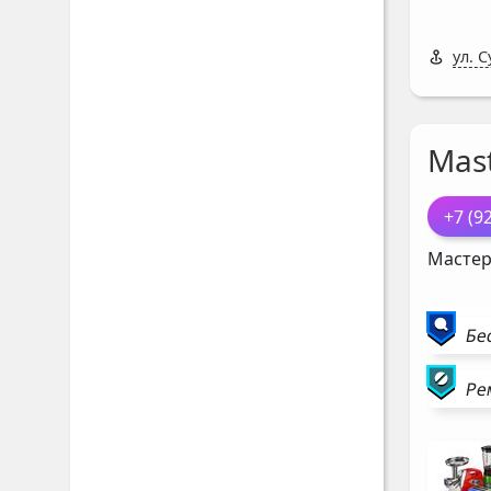
ул. С
Mast
+7 (9
Мастер
Бе
Ре