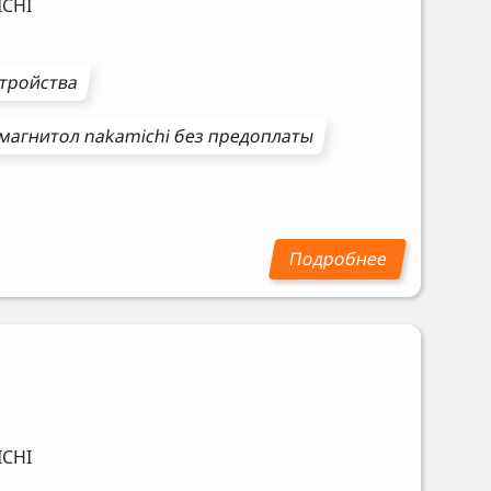
CHI
стройства
магнитол
nakamichi
без предоплаты
CHI