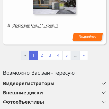
Ореховый бул., 11, корп. 1
«
1
2
3
4
5
...
»
Возможно Вас заинтересуют
Видеорегистраторы
Внешние диски
Фотообъективы