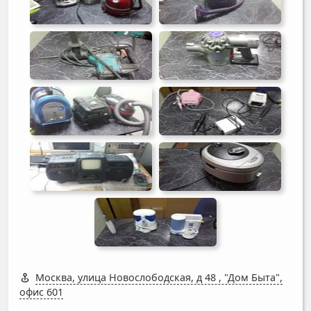
Москва, улица Новослободская, д 48
,
"Дом Быта",
офис 601