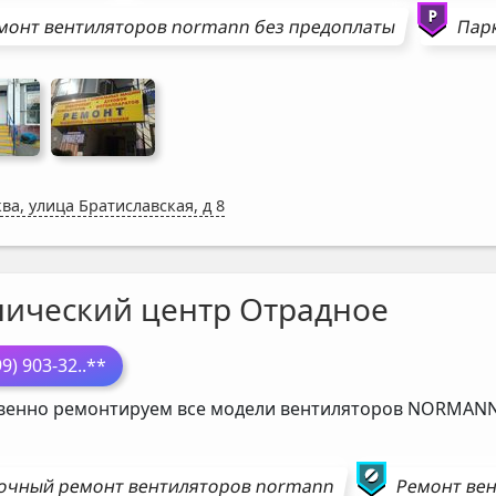
монт
вентиляторов
normann
без предоплаты
Парк
ва, улица Братиславская, д 8
нический центр Отрадное
99) 903-32
..**
венно ремонтируем все модели вентиляторов
NORMAN
очный ремонт
вентиляторов
normann
Ремонт
вен