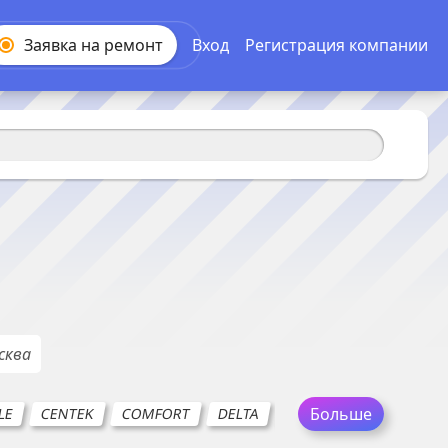
Заявка на
ремонт
Вход
Регистрация компании
сква
Больше
LE
CENTEK
COMFORT
DELTA
DYSON
ENDEVER