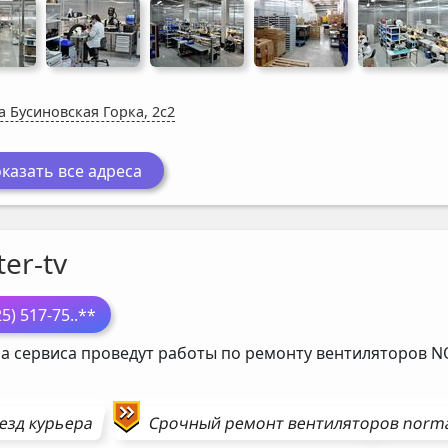
а Бусиновская Горка, 2с2
казать все адреса
er-tv
25) 517-75
..**
а сервиса проведут работы по ремонту вентиляторов
N
езд курьера
Срочный ремонт
вентиляторов
norm