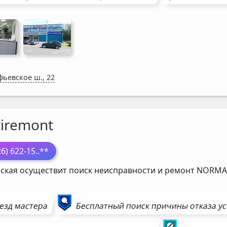
фьевское ш., 22
tiremont
26) 622-15
..**
ская осуществит поиск неисправности и ремонт
NORMA
езд мастера
Бесплатный поиск причины отказа у