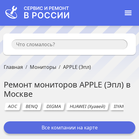
Главная
Мониторы
APPLE (Эпл)
Ремонт
мониторов
APPLE (Эпл)
в
Москве
AOC
BENQ
DIGMA
HUAWEI (Хуавей)
IIYAMA
Все компании на карте