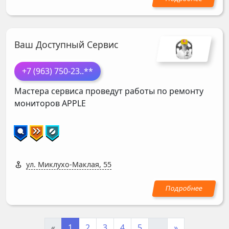
Ваш Доступный Сервис
+7 (963) 750-23
..**
Мастера сервиса проведут работы по ремонту
мониторов
APPLE
ул. Миклухо-Маклая, 55
«
1
2
3
4
5
...
»