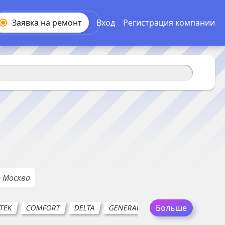
Заявка на
ремонт
Вход
Регистрация компании
е
Москва
Больше
TEK
COMFORT
DELTA
GENERAL CLIMATE
IRIT
LA