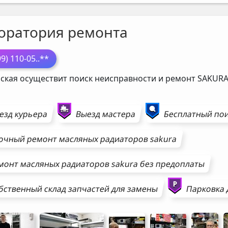
оратория ремонта
99) 110-05
..**
ская осуществит поиск неисправности и ремонт
SAKUR
езд курьера
Выезд мастера
Бесплатный пои
очный ремонт
масляных радиаторов
sakura
монт
масляных радиаторов
sakura
без предоплаты
бственный склад запчастей для замены
Парковка 