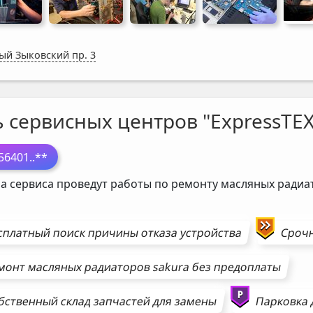
ый Зыковский пр. 3
ь сервисных центров "ExpressTEX
56401
..**
а сервиса проведут работы по ремонту масляных ради
сплатный поиск причины отказа устройства
Сроч
монт
масляных радиаторов
sakura
без предоплаты
бственный склад запчастей для замены
Парковка 