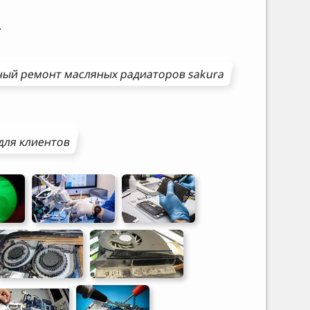
A
ный ремонт
масляных радиаторов
sakura
для клиентов