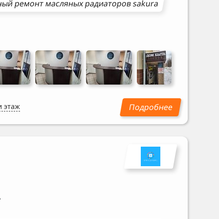
ный ремонт
масляных радиаторов
sakura
и этаж
A