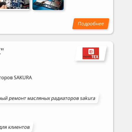
"
аторов
SAKURA
ный ремонт
масляных радиаторов
sakura
для клиентов