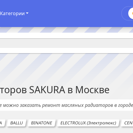
Категории
торов
SAKURA
в
Москве
де можно заказать ремонт
масляных радиаторов
в город
A
BALLU
BINATONE
ELECTROLUX (Электролюкс)
CEN