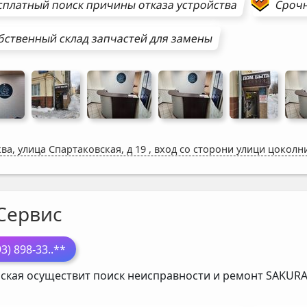
сплатный поиск причины отказа устройства
Сроч
бственный склад запчастей для замены
ва, улица Спартаковская, д 19
,
вход со сторони улици цоколн
Сервис
93) 898-33
..**
ская осуществит поиск неисправности и ремонт
SAKUR