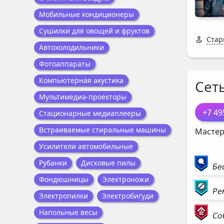
Мобильные кондиционеры
Сушилки для овощей и фруктов
Стар
Автохолодильники
Фотоаппараты
Компьютерная акустика
Сет
Мультимедиа-проекторы
+7 49
Стационарные медиаплееры
Встраиваемые стиральные машины
Мастер
Усилители автомобильные
Рубанки
Дисковые пилы
Бе
Фондюшницы
Электроножи
Ре
Электропилки
Электробигуди
Напольные весы
Со