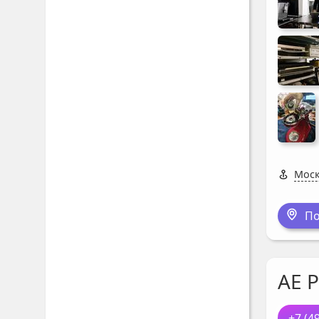
Моск
По
AE 
+7 (4