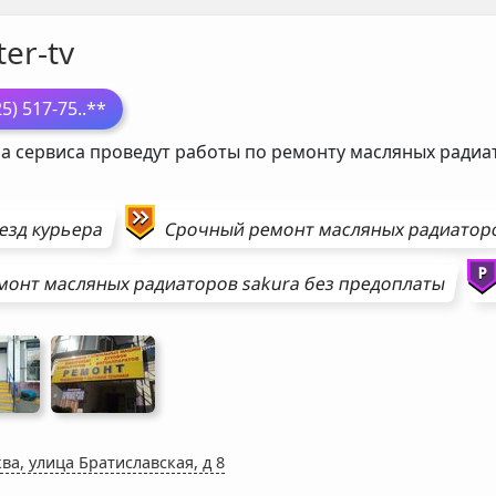
er-tv
25) 517-75
..**
а сервиса проведут работы по ремонту масляных ради
езд курьера
Срочный ремонт
масляных радиатор
монт
масляных радиаторов
sakura
без предоплаты
ва, улица Братиславская, д 8