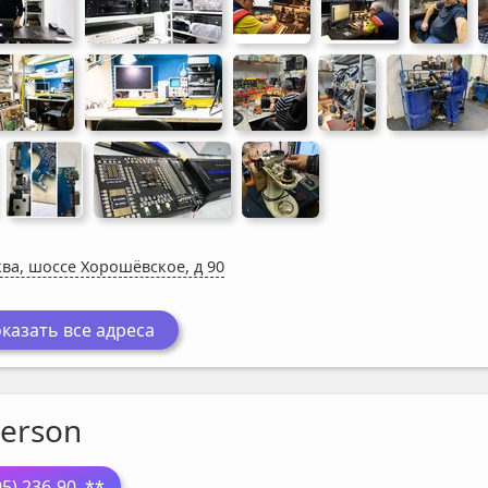
ва, шоссе Хорошёвское, д 90
казать все адреса
Person
95) 236-90
..**