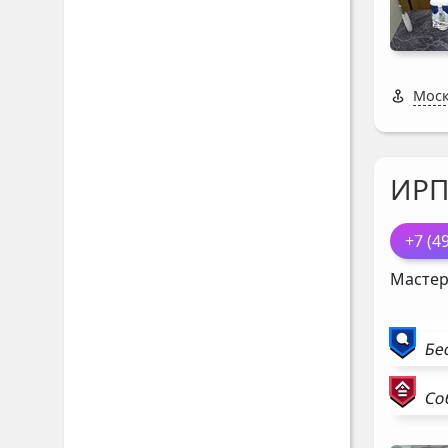
Моск
ИР
+7 (4
Мастер
Бе
Со