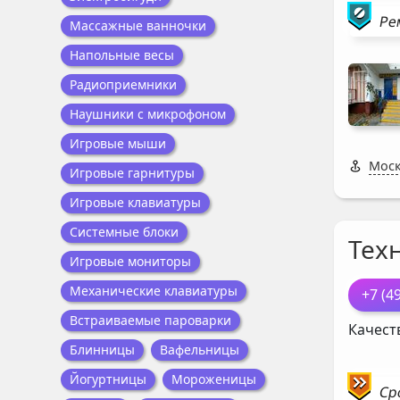
Ре
Массажные ванночки
Напольные весы
Радиоприемники
Наушники с микрофоном
Игровые мыши
Моск
Игровые гарнитуры
Игровые клавиатуры
Системные блоки
Тех
Игровые мониторы
Механические клавиатуры
+7 (4
Встраиваемые пароварки
Качест
Блинницы
Вафельницы
Йогуртницы
Мороженицы
Ср