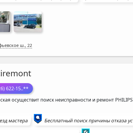
фьевское ш., 22
tiremont
26) 622-15
..**
ская осуществит поиск неисправности и ремонт
PHILIPS
езд мастера
Бесплатный поиск причины отказа у