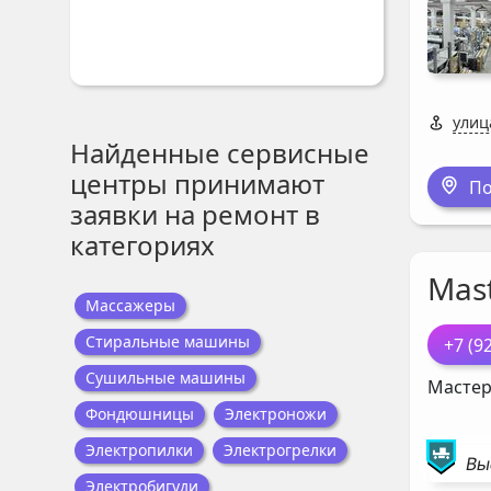
улиц
Найденные сервисные
центры принимают
По
заявки на ремонт в
категориях
Mast
Массажеры
Стиральные машины
+7 (9
Сушильные машины
Мастер
Фондюшницы
Электроножи
Электропилки
Электрогрелки
Вы
Электробигуди