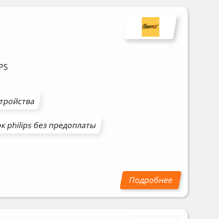
PS
стройства
ок
philips
без предоплаты