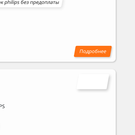
ок
philips
без предоплаты
PS