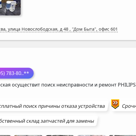
ва, улица Новослободская, д 48
,
"Дом Быта", офис 601
П
95) 783-80
..**
ская осуществит поиск неисправности и ремонт
PHILIPS
сплатный поиск причины отказа устройства
Сроч
бственный склад запчастей для замены