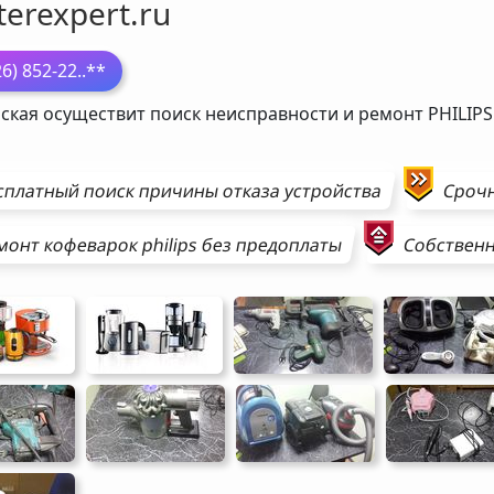
erexpert.ru
26) 852-22
..**
ская осуществит поиск неисправности и ремонт
PHILIPS
сплатный поиск причины отказа устройства
Сроч
монт
кофеварок
philips
без предоплаты
Собственн