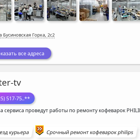
а Бусиновская Горка, 2с2
казать все адреса
er-tv
25) 517-75
..**
а сервиса проведут работы по ремонту кофеварок
PHILI
езд курьера
Срочный ремонт
кофеварок
philips