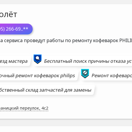
олёт
95) 266-69
..**
а сервиса проведут работы по ремонту кофеварок
PHILI
езд мастера
Бесплатный поиск причины отказа у
очный ремонт
кофеварок
philips
Ремонт
кофевар
бственный склад запчастей для замены
аницкий переулок, 4с2