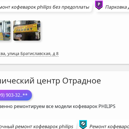
монт
кофеварок
philips
без предоплаты
Парковка 
ва, улица Братиславская, д 8
нический центр Отрадное
99) 903-32
..**
венно ремонтируем все модели кофеварок
PHILIPS
очный ремонт
кофеварок
philips
Ремонт
кофевар