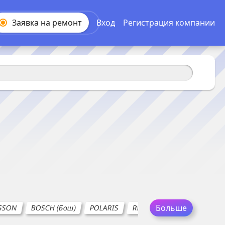
Заявка на
ремонт
Вход
Регистрация компании
Больше
SSON
BOSCH (Бош)
POLARIS
REDMOND
ROMMELSB