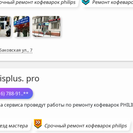
очный ремонт
кофеварок
philips
Ремонт
кофевар
аковская ул., 7
isplus. pro
16) 788-91
..**
а сервиса проведут работы по ремонту кофеварок
PHILI
езд мастера
Срочный ремонт
кофеварок
philips