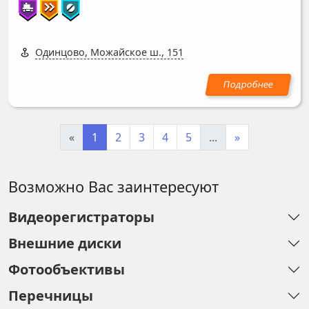
Одинцово, Можайское ш., 151
«
1
2
3
4
5
...
»
Возможно Вас заинтересуют
Видеорегистраторы
Внешние диски
Фотообъективы
Перечницы