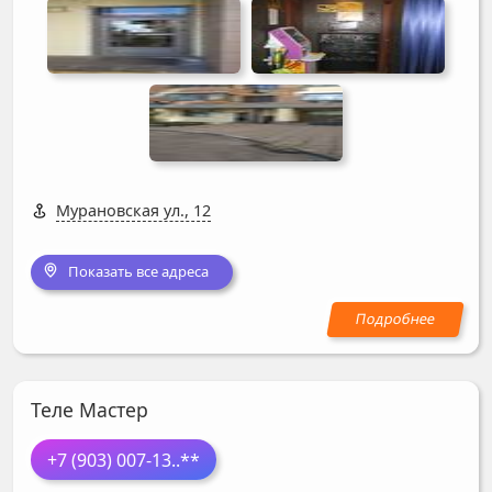
Мурановская ул., 12
Показать все адреса
Теле Мастер
+7 (903) 007-13
..**