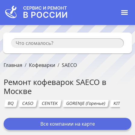
Главная
Кофеварки
SAECO
Ремонт
кофеварок
SAECO
в
Москве
BQ
CASO
CENTEK
GORENJE (Горенье)
KITFORT
Все компании на карте