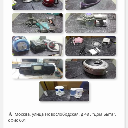
Москва, улица Новослободская, д 48
,
"Дом Быта",
офис 601