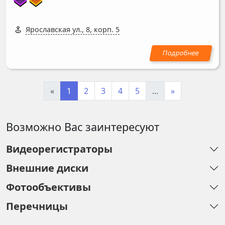
Ярославская ул., 8, корп. 5
«
1
2
3
4
5
...
»
Возможно Вас заинтересуют
Видеорегистраторы
Внешние диски
Фотообъективы
Перечницы