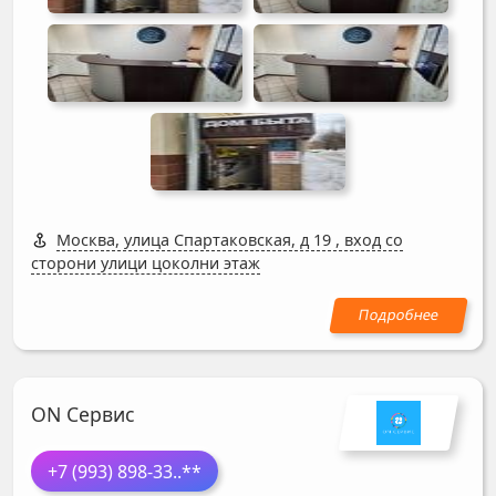
Москва, улица Спартаковская, д 19
,
вход со
сторони улици цоколни этаж
ON Сервис
+7 (993) 898-33
..**