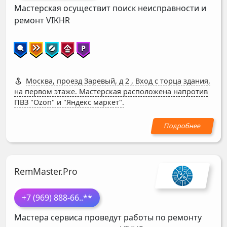
Мастерская осуществит поиск неисправности и
ремонт
VIKHR
Москва, проезд Заревый, д 2
,
Вход с торца здания,
на первом этаже. Мастерская расположена напротив
ПВЗ "Ozon" и "Яндекс маркет".
RemMaster.Pro
+7 (969) 888-66
..**
Мастера сервиса проведут работы по ремонту