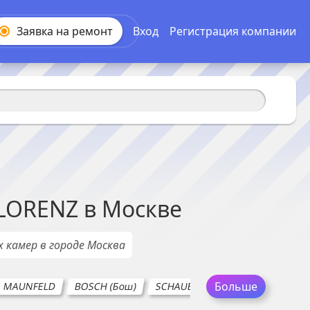
Заявка на
ремонт
Вход
Регистрация компании
LORENZ
в
Москве
х камер
в городе
Москва
Больше
MAUNFELD
BOSCH (Бош)
SCHAUB LORENZ
SMEG
H