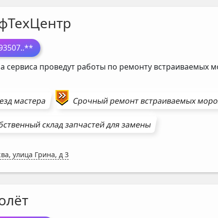
фТехЦентр
93507
..**
а сервиса проведут работы по ремонту встраиваемых 
езд мастера
Срочный ремонт
встраиваемых моро
бственный склад запчастей для замены
ва, улица Грина, д 3
олёт