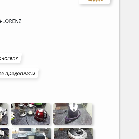
-LORENZ
-lorenz
з предоплаты