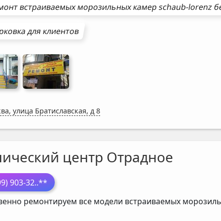
монт
встраиваемых морозильных камер
schaub-lorenz
бе
рковка для клиентов
ва, улица Братиславская, д 8
нический центр Отрадное
99) 903-32
..**
венно ремонтируем все модели встраиваемых морозил