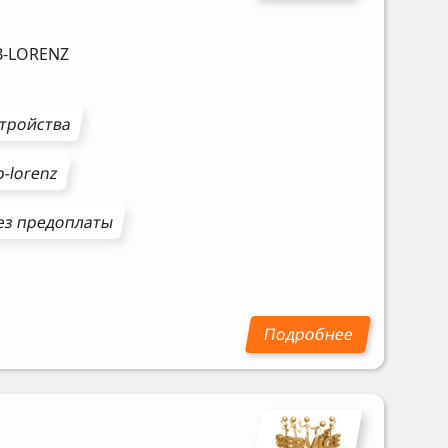
-LORENZ
стройства
-lorenz
з предоплаты