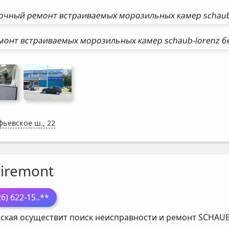
очный ремонт
встраиваемых морозильных камер
schaub
монт
встраиваемых морозильных камер
schaub-lorenz
бе
фьевское ш., 22
tiremont
26) 622-15
..**
ская осуществит поиск неисправности и ремонт
SCHAUB