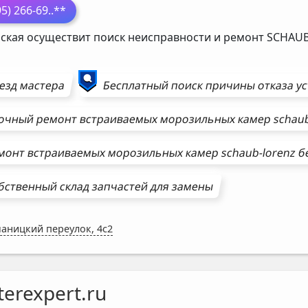
95) 266-69
..**
ская осуществит поиск неисправности и ремонт
SCHAUB
езд мастера
Бесплатный поиск причины отказа у
очный ремонт
встраиваемых морозильных камер
schaub
монт
встраиваемых морозильных камер
schaub-lorenz
бе
бственный склад запчастей для замены
аницкий переулок, 4с2
erexpert.ru