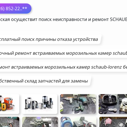
26) 852-22
..**
ская осуществит поиск неисправности и ремонт
SCHAUB
сплатный поиск причины отказа устройства
очный ремонт
встраиваемых морозильных камер
schaub
монт
встраиваемых морозильных камер
schaub-lorenz
бе
бственный склад запчастей для замены