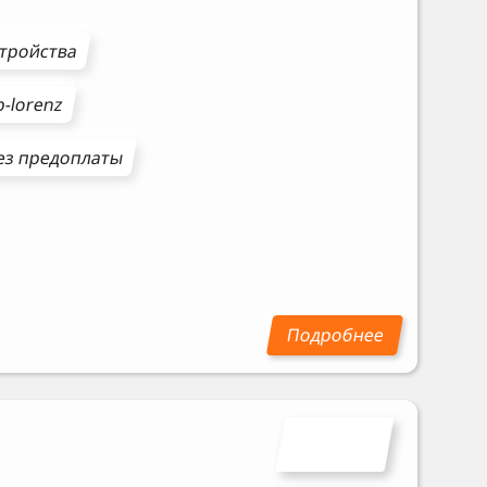
стройства
-lorenz
з предоплаты