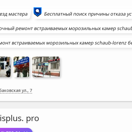
езд мастера
Бесплатный поиск причины отказа у
очный ремонт
встраиваемых морозильных камер
schaub
монт
встраиваемых морозильных камер
schaub-lorenz
бе
аковская ул., 7
isplus. pro