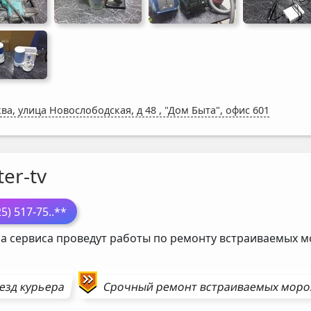
ва, улица Новослободская, д 48
,
"Дом Быта", офис 601
er-tv
25) 517-75
..**
а сервиса проведут работы по ремонту встраиваемых 
езд курьера
Срочный ремонт
встраиваемых моро