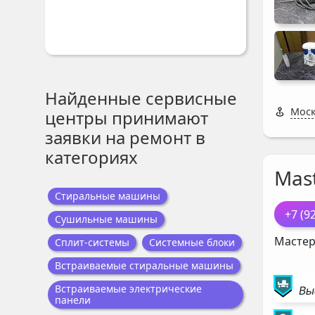
Найденные сервисные
Моск
центры принимают
заявки на ремонт в
категориях
Mast
Стиральные машины
+7 (9
Сушильные машины
Мастер
Сплит-системы
Системные блоки
Встраиваемые стиральные машины
Встраиваемые электрические
Вы
панели