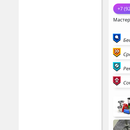
+7 (9
Мастер
Бе
Ср
Ре
Со