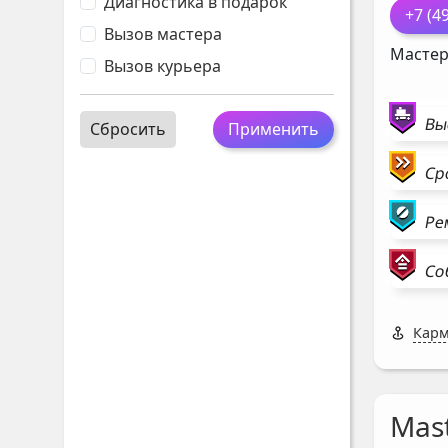
Диагностика в подарок
+7 (4
Вызов мастера
Мастер
Вызов курьера
Вы
Сбросить
Применить
Ср
Ре
Со
Карм
Mast