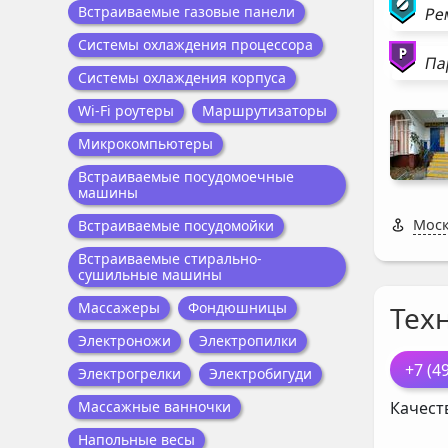
Встраиваемые газовые панели
Ре
Системы охлаждения процессора
Па
Системы охлаждения корпуса
Wi-Fi роутеры
Маршрутизаторы
Микрокомпьютеры
Встраиваемые посудомоечные
машины
Моск
Встраиваемые посудомойки
Встраиваемые стирально-
сушильные машины
Массажеры
Фондюшницы
Тех
Электроножи
Электропилки
+7 (4
Электрогрелки
Электробигуди
Качест
Массажные ванночки
Напольные весы