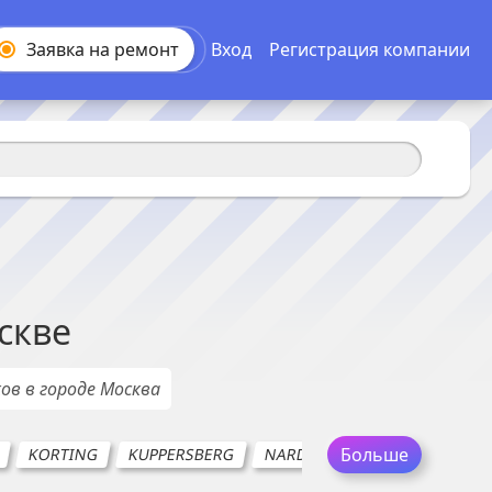
Заявка на
ремонт
Вход
Регистрация компании
скве
ков
в городе
Москва
Больше
KORTING
KUPPERSBERG
NARDI
MAUNFELD
MID