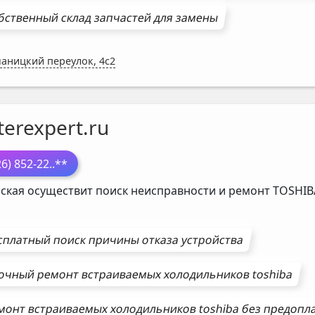
бственный склад запчастей для замены
аницкий переулок, 4с2
erexpert.ru
26) 852-22
..**
ская осуществит поиск неисправности и ремонт
TOSHIB
сплатный поиск причины отказа устройства
очный ремонт
встраиваемых холодильников
toshiba
монт
встраиваемых холодильников
toshiba
без предопл