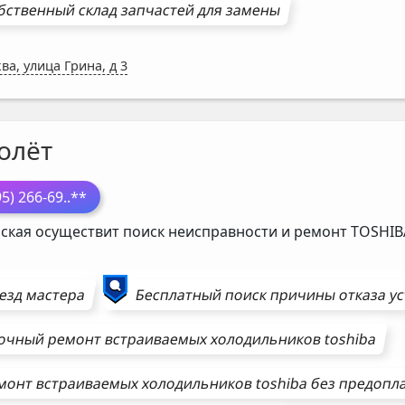
бственный склад запчастей для замены
ва, улица Грина, д 3
олёт
95) 266-69
..**
ская осуществит поиск неисправности и ремонт
TOSHIB
езд мастера
Бесплатный поиск причины отказа у
очный ремонт
встраиваемых холодильников
toshiba
монт
встраиваемых холодильников
toshiba
без предопл