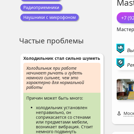
Mast
Радиоприемники
Наушники с микрофоном
+7 (9
Мастер
Частые проблемы
Вы
Холодильник стал сильно шуметь
Ре
Холодильник при работе
начинает рычать и гудеть
намного сильнее, чем это
характерно для нормальной
работы
Причин может быть много:
холодильник установлен
неправильно, он
Моск
соприкасается со стенами
или предметами мебели,
возникает вибрация. Стоит
немного подвинуть