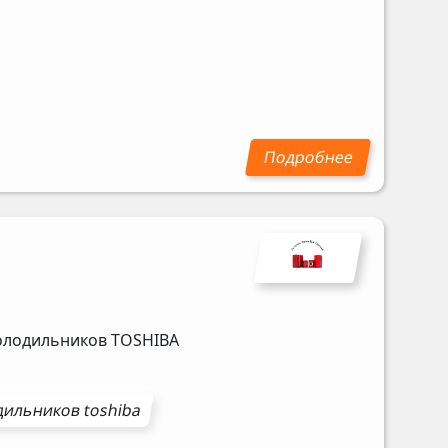
холодильников
TOSHIBA
дильников
toshiba