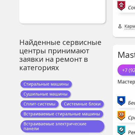
Со
Карм
Найденные сервисные
центры принимают
Mast
заявки на ремонт в
категориях
+7 (9
Мастер
Стиральные машины
Сушильные машины
Бе
Сплит-системы
Системные блоки
Встраиваемые стиральные машины
Ср
Встраиваемые электрические
панели
Ре