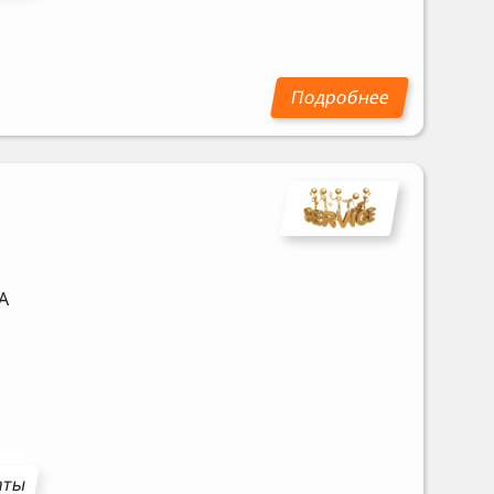
A
аты