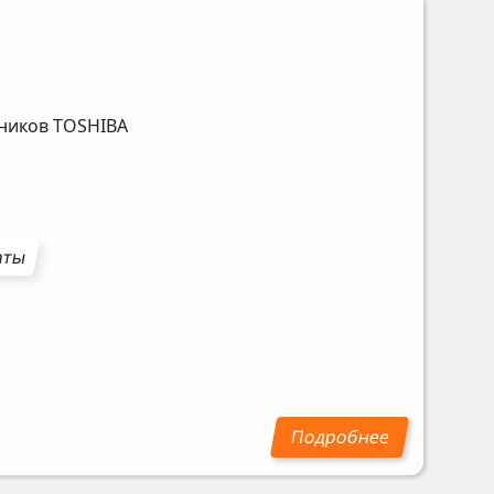
ьников
TOSHIBA
аты