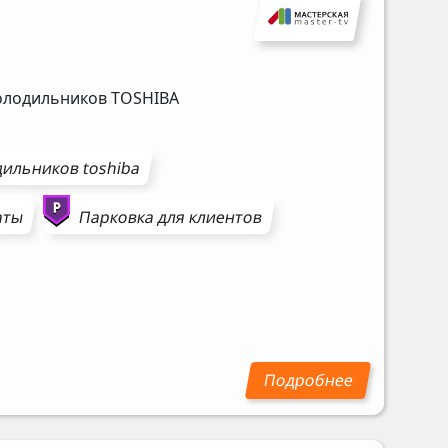
холодильников
TOSHIBA
дильников
toshiba
аты
Парковка для клиентов