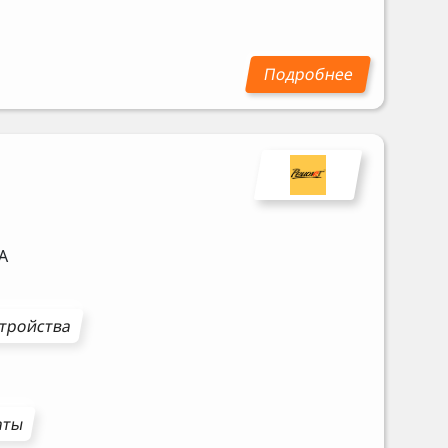
A
стройства
аты