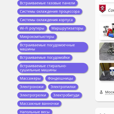
Встраиваемые газовые панели
Со
Системы охлаждения процессора
Системы охлаждения корпуса
Wi-Fi роутеры
Маршрутизаторы
Микрокомпьютеры
Встраиваемые посудомоечные
машины
Встраиваемые посудомойки
Встраиваемые стирально-
сушильные машины
Массажеры
Фондюшницы
Электроножи
Электропилки
Моск
Электрогрелки
Электробигуди
Массажные ванночки
Напольные весы