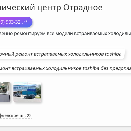
нический центр Отрадное
99) 903-32
..**
венно ремонтируем все модели встраиваемых холодил
очный ремонт
встраиваемых холодильников
toshiba
монт
встраиваемых холодильников
toshiba
без предопл
фьевское ш., 22