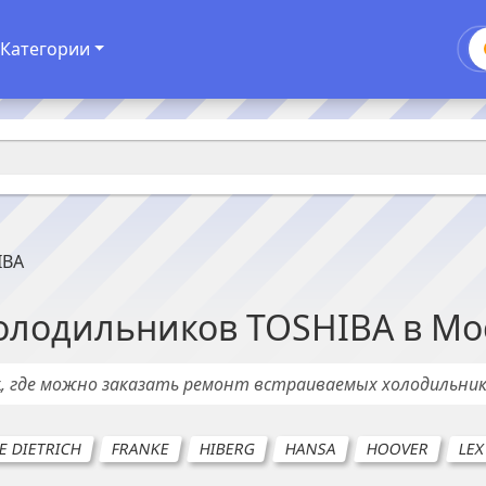
Категории
IBA
олодильников
TOSHIBA
в
Мо
х
, где можно заказать ремонт
встраиваемых холодильни
E DIETRICH
FRANKE
HIBERG
HANSA
HOOVER
LEX