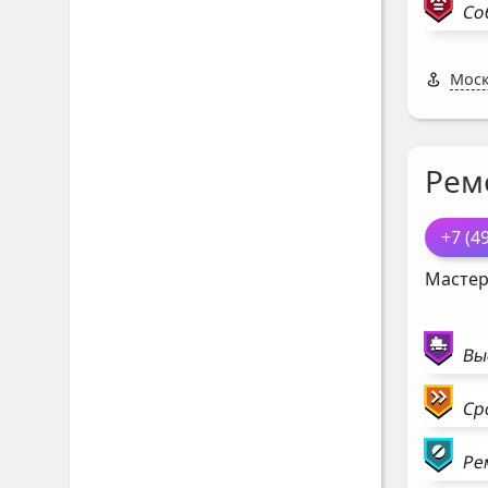
Со
Моск
Рем
+7 (4
Мастер
Вы
Ср
Ре