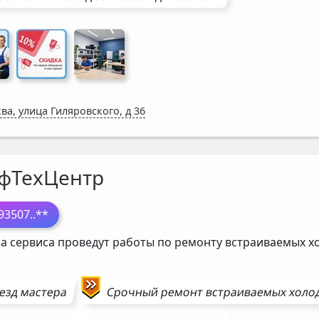
ва, улица Гиляровского, д 36
фТехЦентр
93507
..**
а сервиса проведут работы по ремонту встраиваемых 
езд мастера
Срочный ремонт
встраиваемых холо