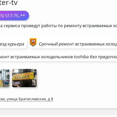
er-tv
25) 517-75
..**
а сервиса проведут работы по ремонту встраиваемых 
езд курьера
Срочный ремонт
встраиваемых холо
монт
встраиваемых холодильников
toshiba
без предопл
ва, улица Братиславская, д 8