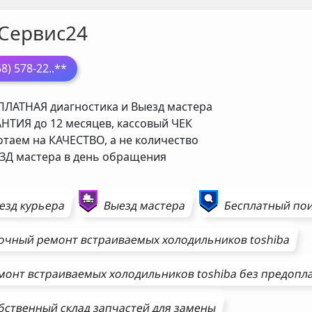
Сервис24
58) 578-22
..**
ЛАТНАЯ диагностика и Выезд мастера
НТИЯ до 12 месяцев, кассовый ЧЕК
таем на КАЧЕСТВО, а не количество
Д мастера в день обращения
езд курьера
Выезд мастера
Бесплатный пои
очный ремонт
встраиваемых холодильников
toshiba
монт
встраиваемых холодильников
toshiba
без предопл
бственный склад запчастей для замены