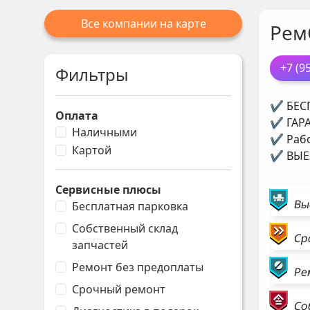
Все компании на карте
Рем
+7 (9
Фильтры
✔ БЕСП
Оплата
✔ ГАРА
Наличными
✔ Рабо
Картой
✔ ВЫЕЗ
Сервисные плюсы
Вы
Бесплатная парковка
Собственный склад
Ср
запчастей
Ремонт без предоплаты
Ре
Срочный ремонт
Со