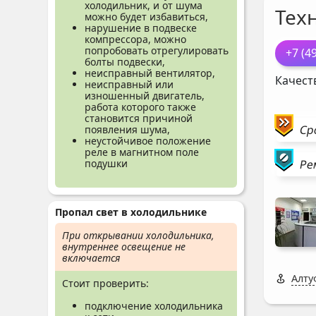
холодильник, и от шума
Тех
можно будет избавиться,
нарушение в подвеске
компрессора, можно
попробовать отрегулировать
+7 (4
болты подвески,
неисправный вентилятор,
Качест
неисправный или
изношенный двигатель,
работа которого также
становится причиной
Ср
появления шума,
неустойчивое положение
реле в магнитном поле
Ре
подушки
Пропал свет в холодильнике
При открывании холодильника,
внутреннее освещение не
включается
Алту
Стоит проверить:
подключение холодильника