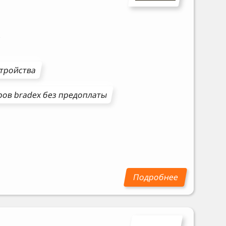
стройства
ров
bradex
без предоплаты