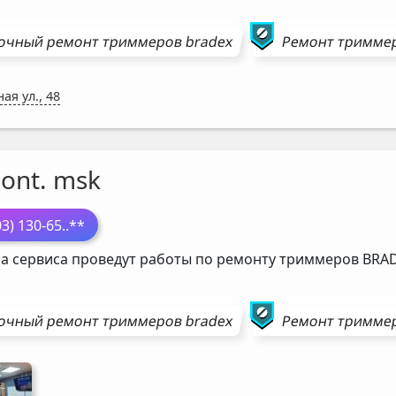
очный ремонт
триммеров
bradex
Ремонт
тримме
ая ул., 48
ont. msk
03) 130-65
..**
а сервиса проведут работы по ремонту триммеров
BRA
очный ремонт
триммеров
bradex
Ремонт
тримме