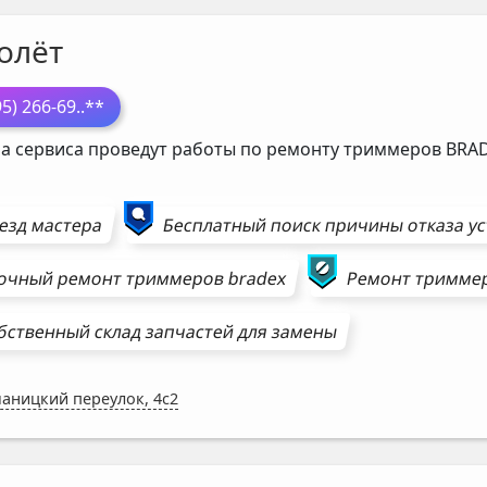
олёт
95) 266-69
..**
а сервиса проведут работы по ремонту триммеров
BRA
езд мастера
Бесплатный поиск причины отказа у
очный ремонт
триммеров
bradex
Ремонт
тримме
бственный склад запчастей для замены
аницкий переулок, 4с2