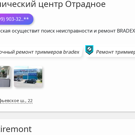
нический центр Отрадное
99) 903-32
..**
ская осуществит поиск неисправности и ремонт
BRADEX
очный ремонт
триммеров
bradex
Ремонт
тримме
фьевское ш., 22
tiremont