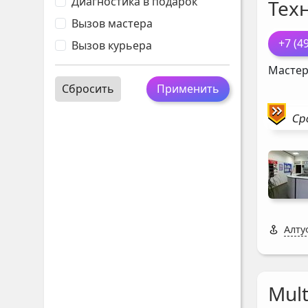
Диагностика в подарок
Тех
Вызов мастера
+7 (4
Вызов курьера
Мастер
Сбросить
Применить
Ср
Алту
Mul