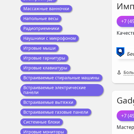
Имп
Массажные ванночки
Напольные весы
+7 (4
Радиоприемники
Качест
Наушники с микрофоном
Игровые мыши
Бе
Игровые гарнитуры
Игровые клавиатуры
Боль
Встраиваемые стиральные машины
Встраиваемые электрические
панели
Gad
Встраиваемые вытяжки
Встраиваемые газовые панели
+7 (4
Системные блоки
Мастер
Игровые мониторы