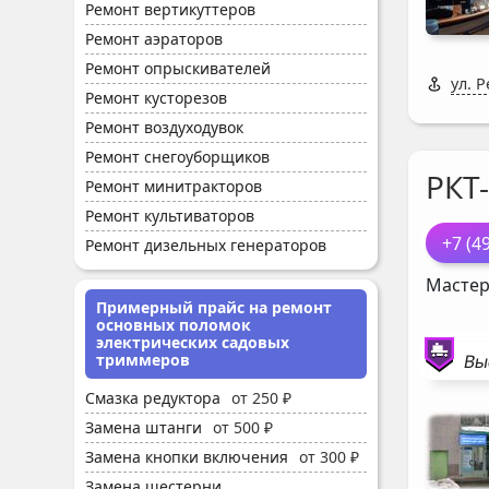
Ремонт вертикуттеров
Ремонт аэраторов
Ремонт опрыскивателей
ул. 
Ремонт кусторезов
Ремонт воздуходувок
Ремонт снегоуборщиков
РКТ
Ремонт минитракторов
Ремонт культиваторов
+7 (4
Ремонт дизельных генераторов
Мастер
Примерный прайс на ремонт
основных поломок
электрических садовых
триммеров
Вы
Смазка редуктора
от 250 ₽
Замена штанги
от 500 ₽
Замена кнопки включения
от 300 ₽
Замена шестерни