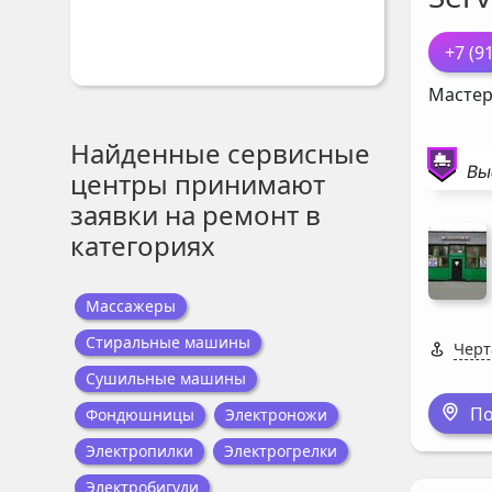
+7 (9
Мастер
Найденные сервисные
Вы
центры принимают
заявки на ремонт в
категориях
Массажеры
Стиральные машины
Черт
Сушильные машины
По
Фондюшницы
Электроножи
Электропилки
Электрогрелки
Электробигуди