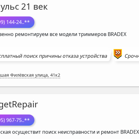
ульс 21 век
99) 144-24
..**
венно ремонтируем все модели триммеров
BRADEX
сплатный поиск причины отказа устройства
Сроч
шая Филёвская улица, 41к2
getRepair
95) 967-75
..**
ская осуществит поиск неисправности и ремонт
BRADEX