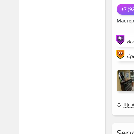
+7 (9
Мастер
Вы
Ср
Щерб
Serv