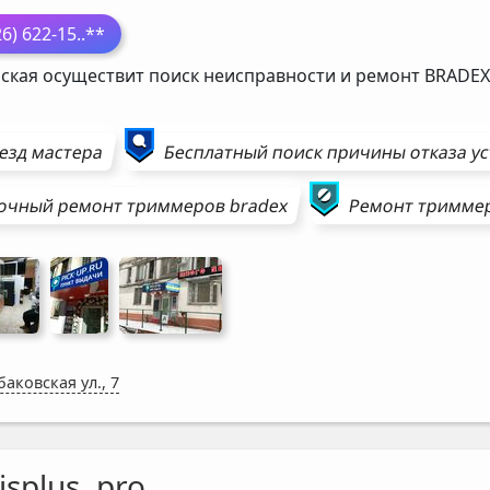
26) 622-15
..**
ская осуществит поиск неисправности и ремонт
BRADEX
езд мастера
Бесплатный поиск причины отказа у
очный ремонт
триммеров
bradex
Ремонт
тримме
аковская ул., 7
isplus. pro