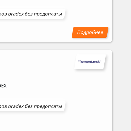
ров
bradex
без предоплаты
DEX
ров
bradex
без предоплаты