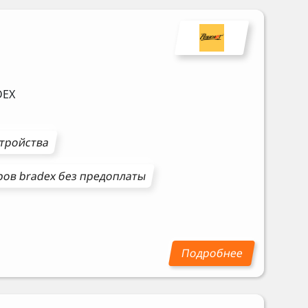
DEX
стройства
ров
bradex
без предоплаты