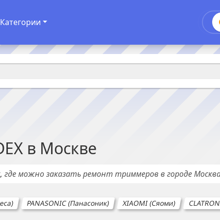
Категории
DEX
в
Москве
х
, где можно заказать ремонт
триммеров
в городе
Москв
еса)
PANASONIC (Панасоник)
XIAOMI (Сяоми)
CLATRONI