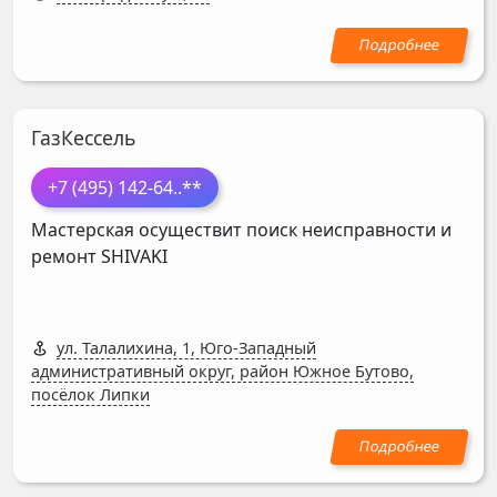
ГазКессель
+7 (495) 142-64
..**
Мастерская осуществит поиск неисправности и
ремонт
SHIVAKI
ул. Талалихина, 1, Юго-Западный
административный округ, район Южное Бутово,
посёлок Липки