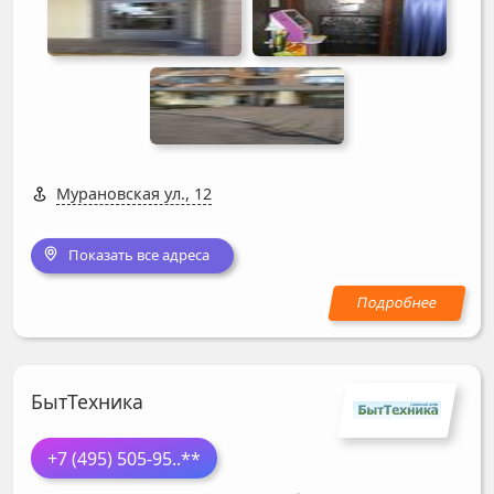
Мурановская ул., 12
Показать все адреса
БытТехника
+7 (495) 505-95
..**