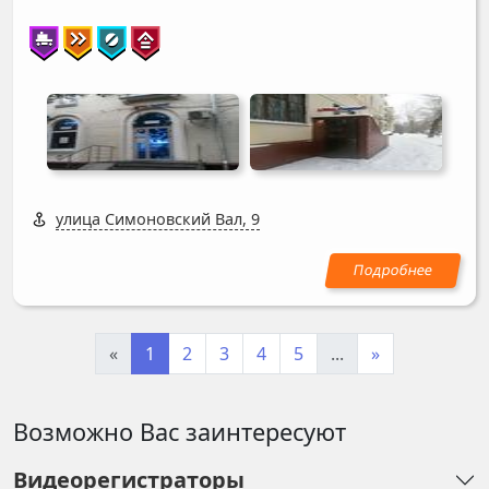
улица Симоновский Вал, 9
«
1
2
3
4
5
...
»
Возможно Вас заинтересуют
Видеорегистраторы