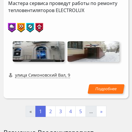
Мастера сервиса проведут работы по ремонту
тепловентиляторов
ELECTROLUX
улица Симоновский Вал, 9
«
1
2
3
4
5
...
»