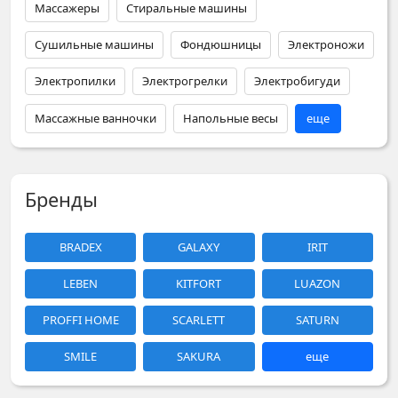
Массажеры
Стиральные машины
Сушильные машины
Фондюшницы
Электроножи
Электропилки
Электрогрелки
Электробигуди
Массажные ванночки
Напольные весы
еще
Бренды
BRADEX
GALAXY
IRIT
LEBEN
KITFORT
LUAZON
PROFFI HOME
SCARLETT
SATURN
SMILE
SAKURA
еще