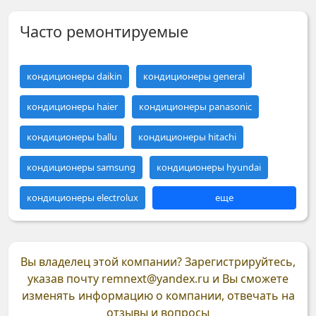
Часто ремонтируемые
кондиционеры daikin
кондиционеры general
кондиционеры haier
кондиционеры panasonic
кондиционеры ballu
кондиционеры hitachi
кондиционеры samsung
кондиционеры hyundai
кондиционеры electrolux
еще
Вы владелец этой компании?
Зарегистрируйтесь,
указав почту
remnext@yandex.ru
и Вы сможете
изменять информацию о компании, отвечать на
отзывы и вопросы