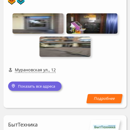
Мурановская ул., 12
Показать все адреса
БытТехника