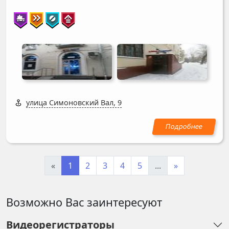
улица Симоновский Вал, 9
«
1
2
3
4
5
...
»
Возможно Вас заинтересуют
Видеорегистраторы