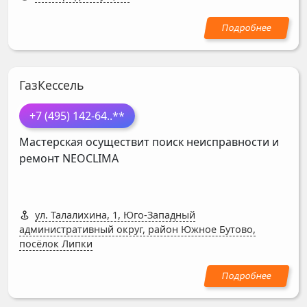
ГазКессель
+7 (495) 142-64
..**
Мастерская осуществит поиск неисправности и
ремонт
NEOCLIMA
ул. Талалихина, 1, Юго-Западный
административный округ, район Южное Бутово,
посёлок Липки