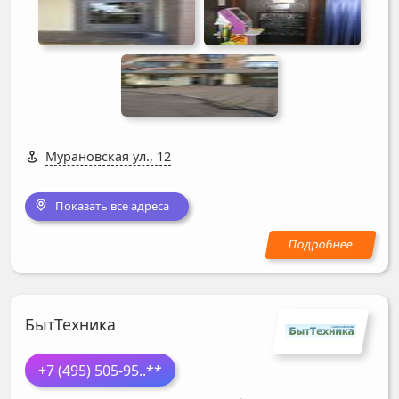
Мурановская ул., 12
Показать все адреса
БытТехника
+7 (495) 505-95
..**