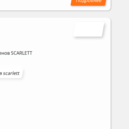
фенов
SCARLETT
в
scarlett