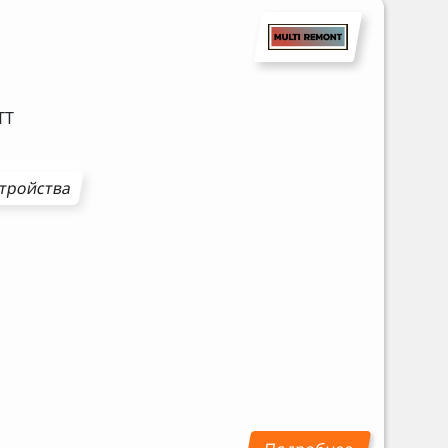
TT
стройства