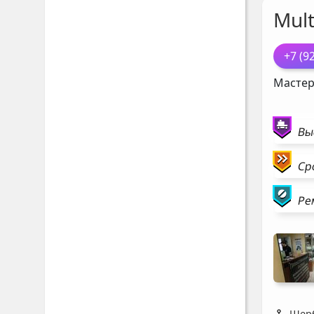
Mul
+7 (9
Мастер
Вы
Ср
Ре
Щерб