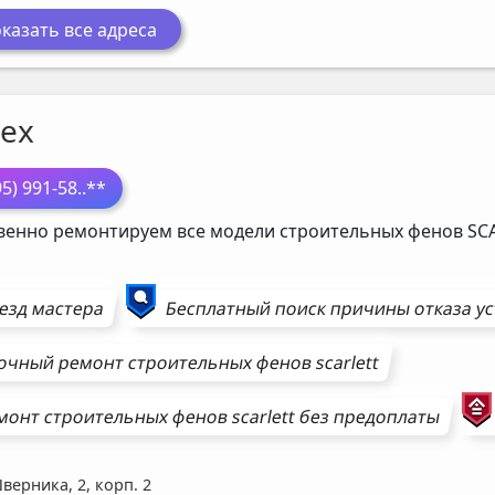
казать все адреса
ех
95) 991-58
..**
венно ремонтируем все модели строительных фенов
SC
езд мастера
Бесплатный поиск причины отказа у
очный ремонт
строительных фенов
scarlett
монт
строительных фенов
scarlett
без предоплаты
Шверника, 2, корп. 2