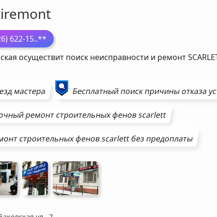
tiremont
26) 622-15
..**
ская осуществит поиск неисправности и ремонт
SCARLE
езд мастера
Бесплатный поиск причины отказа у
очный ремонт
строительных фенов
scarlett
монт
строительных фенов
scarlett
без предоплаты
аковская ул., 7