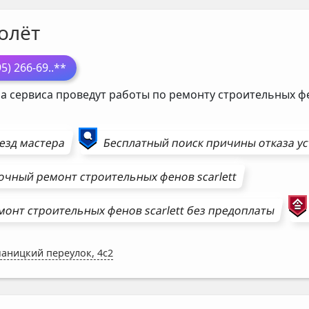
олёт
95) 266-69
..**
а сервиса проведут работы по ремонту строительных 
езд мастера
Бесплатный поиск причины отказа у
очный ремонт
строительных фенов
scarlett
монт
строительных фенов
scarlett
без предоплаты
аницкий переулок, 4с2