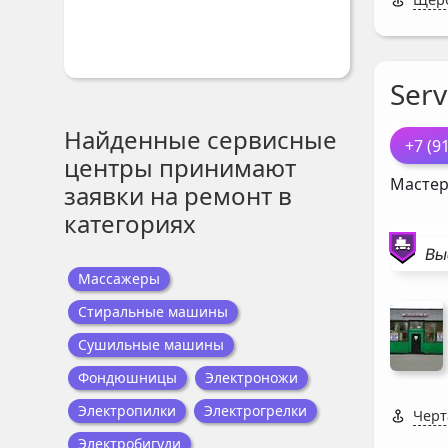
Serv
Найденные сервисные
+7 (9
центры принимают
Мастер
заявки на ремонт в
категориях
Вы
Массажеры
Стиральные машины
Сушильные машины
Фондюшницы
Электроножи
Электропилки
Электрогрелки
Черт
Электробигуди