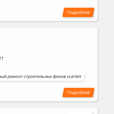
TT
ный ремонт
строительных фенов
scarlett