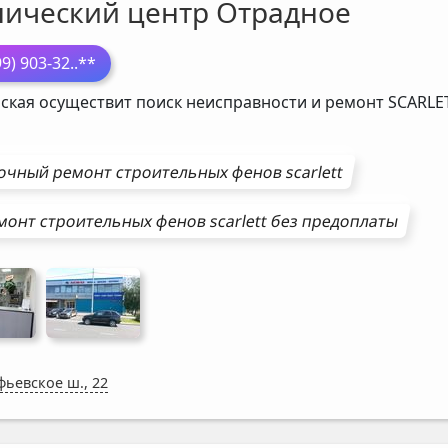
нический центр Отрадное
99) 903-32
..**
ская осуществит поиск неисправности и ремонт
SCARLE
очный ремонт
строительных фенов
scarlett
монт
строительных фенов
scarlett
без предоплаты
фьевское ш., 22