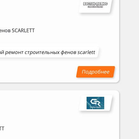
фенов
SCARLETT
ый ремонт
строительных фенов
scarlett
TT