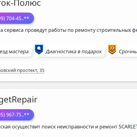
ток-Полюс
99) 704-45
..**
а сервиса проведут работы по ремонту строительных 
езд мастера
Диагностика в подарок
Срочн
зовский проспект, 35
getRepair
95) 967-75
..**
ская осуществит поиск неисправности и ремонт
SCARLE