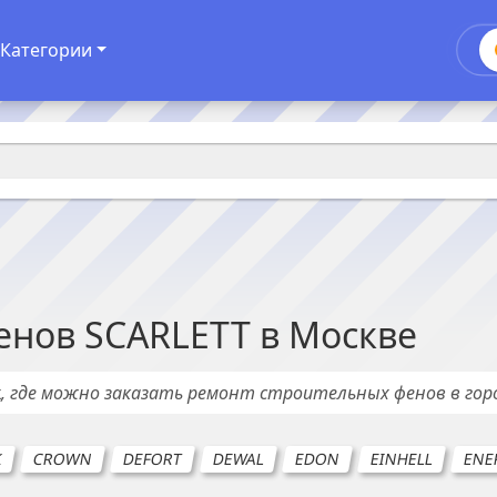
Категории
енов
SCARLETT
в
Москве
х
, где можно заказать ремонт
строительных фенов
в го
K
CROWN
DEFORT
DEWAL
EDON
EINHELL
ENE