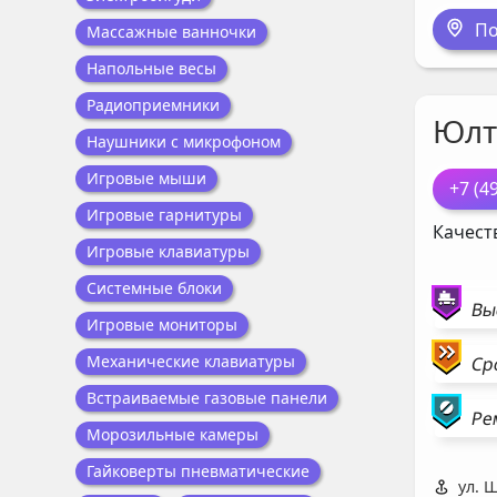
По
Массажные ванночки
Напольные весы
Радиоприемники
Юлт
Наушники с микрофоном
Игровые мыши
+7 (4
Игровые гарнитуры
Качест
Игровые клавиатуры
Системные блоки
Вы
Игровые мониторы
Механические клавиатуры
Ср
Встраиваемые газовые панели
Ре
Морозильные камеры
Гайковерты пневматические
ул. 